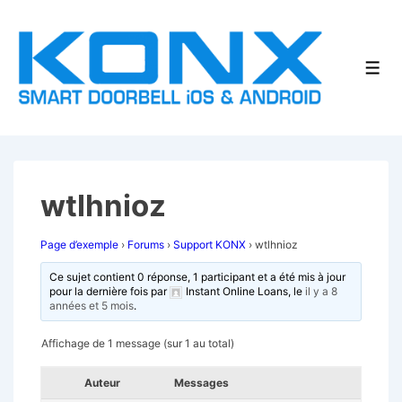
↓
passer
au
Men
contenu
principal
wtlhnioz
Page d’exemple
›
Forums
›
Support KONX
›
wtlhnioz
Ce sujet contient 0 réponse, 1 participant et a été mis à jour
pour la dernière fois par
Instant Online Loans
, le
il y a 8
années et 5 mois
.
Affichage de 1 message (sur 1 au total)
Auteur
Messages