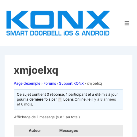
↓
passer
au
Men
contenu
principal
xmjoelxq
Page d’exemple
›
Forums
›
Support KONX
›
xmjoelxq
Ce sujet contient 0 réponse, 1 participant et a été mis à jour
pour la dernière fois par
Loans Online
, le
il y a 8 années
et 6 mois
.
Affichage de 1 message (sur 1 au total)
Auteur
Messages