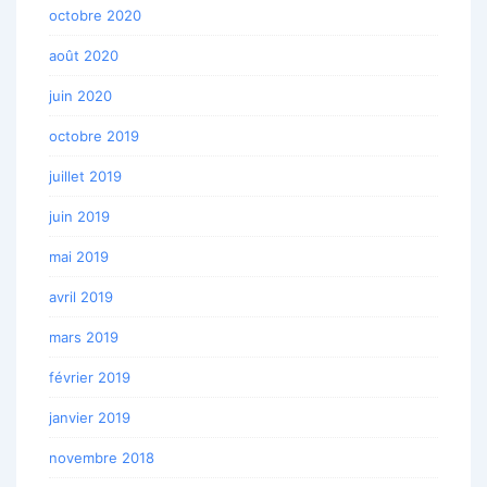
octobre 2020
août 2020
juin 2020
octobre 2019
juillet 2019
juin 2019
mai 2019
avril 2019
mars 2019
février 2019
janvier 2019
novembre 2018