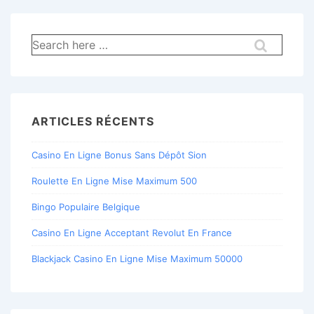
Recherche
pour:
ARTICLES RÉCENTS
Casino En Ligne Bonus Sans Dépôt Sion
Roulette En Ligne Mise Maximum 500
Bingo Populaire Belgique
Casino En Ligne Acceptant Revolut En France
Blackjack Casino En Ligne Mise Maximum 50000