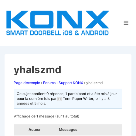
↓
passer
au
Men
contenu
principal
yhalszmd
Page d’exemple
›
Forums
›
Support KONX
›
yhalszmd
Ce sujet contient 0 réponse, 1 participant et a été mis à jour
pour la dernière fois par
Term Paper Writer
, le
il y a 8
années et 5 mois
.
Affichage de 1 message (sur 1 au total)
Auteur
Messages