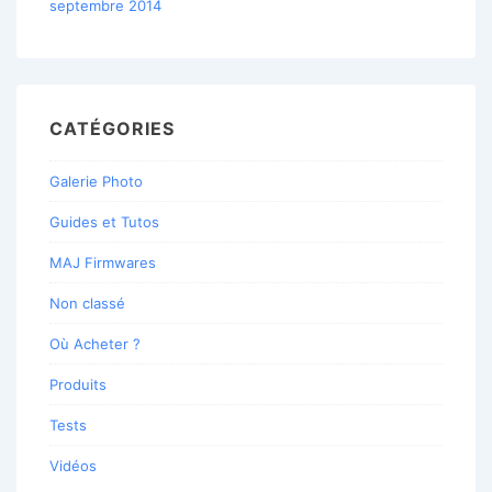
septembre 2014
CATÉGORIES
Galerie Photo
Guides et Tutos
MAJ Firmwares
Non classé
Où Acheter ?
Produits
Tests
Vidéos