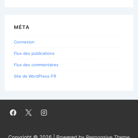
MÉTA
Connexion
Flux des publications
Flux des commentaires
Site de WordPress-FR
Copyright © 2026 | Powered by
Responsive Theme