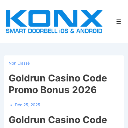
↓
passer
au
Men
contenu
principal
Non Classé
Goldrun Casino Code
Promo Bonus 2026
Déc 25, 2025
Goldrun Casino Code