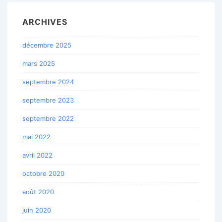
ARCHIVES
décembre 2025
mars 2025
septembre 2024
septembre 2023
septembre 2022
mai 2022
avril 2022
octobre 2020
août 2020
juin 2020