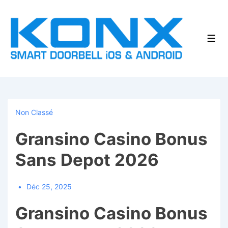
↓
passer
au
Men
contenu
principal
Non Classé
Gransino Casino Bonus
Sans Depot 2026
Déc 25, 2025
Gransino Casino Bonus