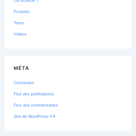
Où Acheter ?
Produits
Tests
Vidéos
MÉTA
Connexion
Flux des publications
Flux des commentaires
Site de WordPress-FR