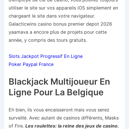
utiliser le site sur vos appareils iOS simplement en
chargeant le site dans votre navigateur.
Galacticwins casino bonus premier depot 2026
yaamava a encore plus de projets pour cette
année, y compris des tours gratuits.
Slots Jackpot Progressif En Ligne
Poker Paypal France
Blackjack Multijoueur En
Ligne Pour La Belgique
Eh bien, ils vous encaisseront mais vous serez
surveillé. Avec autant de casinos différents, Masks
of Fire.
Les roulettes: la reine des jeux de casino.