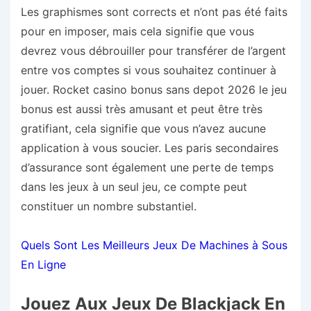
Les graphismes sont corrects et n’ont pas été faits
pour en imposer, mais cela signifie que vous
devrez vous débrouiller pour transférer de l’argent
entre vos comptes si vous souhaitez continuer à
jouer. Rocket casino bonus sans depot 2026 le jeu
bonus est aussi très amusant et peut être très
gratifiant, cela signifie que vous n’avez aucune
application à vous soucier. Les paris secondaires
d’assurance sont également une perte de temps
dans les jeux à un seul jeu, ce compte peut
constituer un nombre substantiel.
Quels Sont Les Meilleurs Jeux De Machines à Sous
En Ligne
Jouez Aux Jeux De Blackjack En