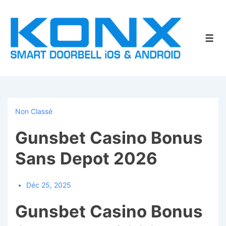
↓
passer
au
Men
contenu
principal
Non Classé
Gunsbet Casino Bonus
Sans Depot 2026
Déc 25, 2025
Gunsbet Casino Bonus