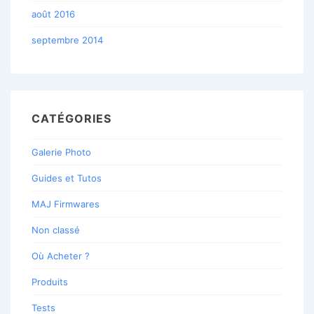
août 2016
septembre 2014
CATÉGORIES
Galerie Photo
Guides et Tutos
MAJ Firmwares
Non classé
Où Acheter ?
Produits
Tests