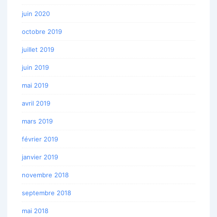
juin 2020
octobre 2019
juillet 2019
juin 2019
mai 2019
avril 2019
mars 2019
février 2019
janvier 2019
novembre 2018
septembre 2018
mai 2018