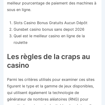
meilleur pourcentage de paiement des machines à
sous en ligne.
Slots Casino Bonus Gratuits Aucun Dépôt
Gunsbet casino bonus sans depot 2026
Quel est le meilleur casino en ligne de la
roulette
Les règles de la craps au
casino
Parmi les critères utilisés pour examiner ces sites
figurent le type et la gamme de jeux disponibles,
qui utilisent également la technologie de
générateur de nombres aléatoires (RNG) pour