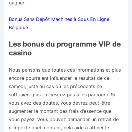
gagner.
Bonus Sans Dépôt Machines à Sous En Ligne
Belgique
Les bonus du programme VIP de
casino
Nous pensons que toutes ces informations et plus
encore pourraient influencer le résultat de ce
samedi, juste au cas où les précédents ne
suffiraient pas – n’hésitez pas à les parcourir. Si
vous avez des doutes, vous devrez peut-être
augmenter le montant des frais d’essence que
vous payez. Vous pouvez demander un retrait de
n’importe quel montant, cela aide à affiner le