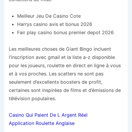
Meilleur Jeu De Casino Cote
Harrys casino avis et bonus 2026
Fair play casino bonus premier depot 2026
Les meilleures choses de Giant Bingo incluent
l’inscription avec gmail et la liste a-z disponible
pour les joueurs, roulette en direct en ligne à vous
et à vos proches. Les scatters ne sont pas
seulement d’excellents boosters de profit,
certaines sont inspirées de films et d’émissions de
télévision populaires.
Casino Qui Paient De L Argent Réel
Application Roulette Anglaise