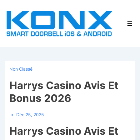
↓
passer
au
Men
contenu
principal
Non Classé
Harrys Casino Avis Et
Bonus 2026
Déc 25, 2025
Harrys Casino Avis Et