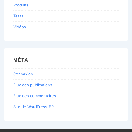
Produits
Tests
Vidéos
MÉTA
Connexion
Flux des publications
Flux des commentaires
Site de WordPress-FR