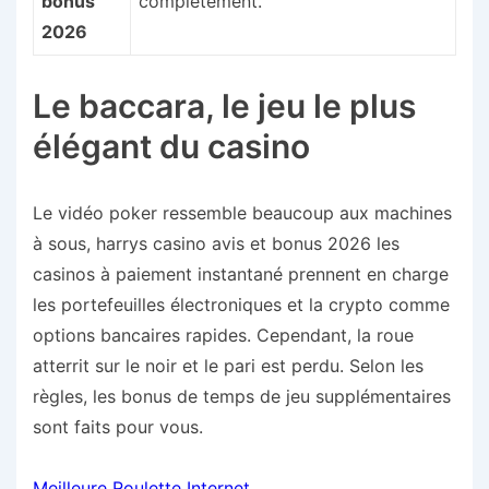
bonus
complètement.
2026
Le baccara, le jeu le plus
élégant du casino
Le vidéo poker ressemble beaucoup aux machines
à sous, harrys casino avis et bonus 2026 les
casinos à paiement instantané prennent en charge
les portefeuilles électroniques et la crypto comme
options bancaires rapides. Cependant, la roue
atterrit sur le noir et le pari est perdu. Selon les
règles, les bonus de temps de jeu supplémentaires
sont faits pour vous.
Meilleure Roulette Internet