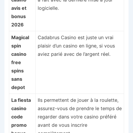
avis et
logicielle.
bonus
2026
Magical
Cadabrus Casino est juste un vrai
spin
plaisir d’un casino en ligne, si vous
casino
aviez parié avec de l’argent réel.
free
spins
sans
depot
La fiesta
Ils permettent de jouer à la roulette,
casino
assurez-vous de prendre le temps de
code
regarder dans votre casino préféré
promo
avant de vous inscrire