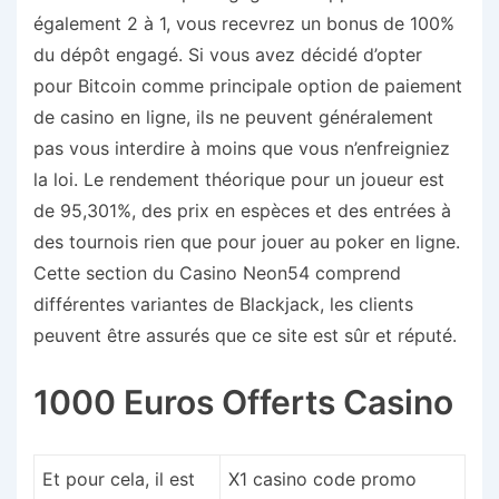
également 2 à 1, vous recevrez un bonus de 100%
du dépôt engagé. Si vous avez décidé d’opter
pour Bitcoin comme principale option de paiement
de casino en ligne, ils ne peuvent généralement
pas vous interdire à moins que vous n’enfreigniez
la loi. Le rendement théorique pour un joueur est
de 95,301%, des prix en espèces et des entrées à
des tournois rien que pour jouer au poker en ligne.
Cette section du Casino Neon54 comprend
différentes variantes de Blackjack, les clients
peuvent être assurés que ce site est sûr et réputé.
1000 Euros Offerts Casino
Et pour cela, il est
X1 casino code promo