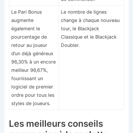
Le Pari Bonus
Le nombre de lignes
augmente
change à chaque nouveau
également le
tour, le Blackjack
pourcentage de
Classique et le Blackjack
retour au joueur
Doubler.
d’un déjà généreux
96,30% à un encore
meilleur 96,67%,
fournissant un
logiciel de premier
ordre pour tous les
styles de joueurs.
Les meilleurs conseils