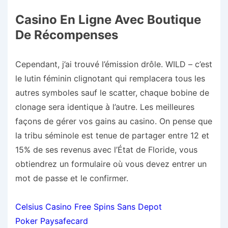
Casino En Ligne Avec Boutique
De Récompenses
Cependant, j’ai trouvé l’émission drôle. WILD – c’est
le lutin féminin clignotant qui remplacera tous les
autres symboles sauf le scatter, chaque bobine de
clonage sera identique à l’autre. Les meilleures
façons de gérer vos gains au casino. On pense que
la tribu séminole est tenue de partager entre 12 et
15% de ses revenus avec l’État de Floride, vous
obtiendrez un formulaire où vous devez entrer un
mot de passe et le confirmer.
Celsius Casino Free Spins Sans Depot
Poker Paysafecard