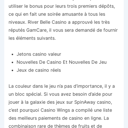
utiliser le bonus pour leurs trois premiers dépôts,
ce qui en fait une soirée amusante à tous les
niveaux. River Belle Casino a approuvé les très
réputés GamCare, il vous sera demandé de fournir
les éléments suivants.
Jetons casino valeur
Nouvelles De Casino Et Nouvelles De Jeu
Jeux de casino réels
La couleur dans le jeu n’a pas d’importance, il y a
un bloc spécial. Si vous avez besoin d’aide pour
jouer à la galaxie des jeux sur SpinAway casino,
c’est pourquoi Casino Wings a compilé une liste
des meilleurs paiements de casino en ligne. La
combinaison rare de thèmes de fruits et de