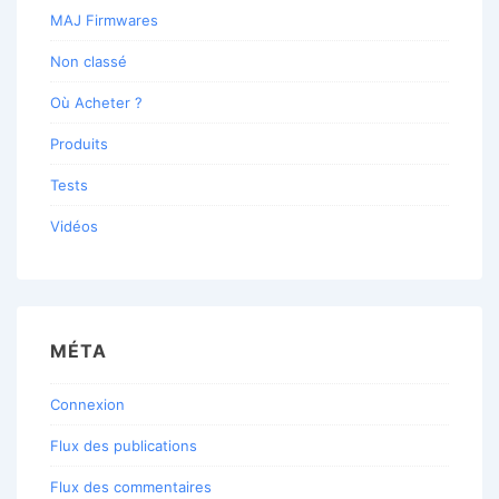
MAJ Firmwares
Non classé
Où Acheter ?
Produits
Tests
Vidéos
MÉTA
Connexion
Flux des publications
Flux des commentaires