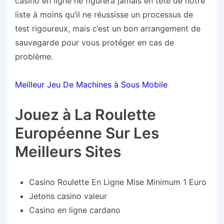
casino en ligne ne figurera jamais en tête de notre
liste à moins qu’il ne réussisse un processus de
test rigoureux, mais c’est un bon arrangement de
sauvegarde pour vous protéger en cas de
problème.
Meilleur Jeu De Machines à Sous Mobile
Jouez à La Roulette
Européenne Sur Les
Meilleurs Sites
Casino Roulette En Ligne Mise Minimum 1 Euro
Jetons casino valeur
Casino en ligne cardano