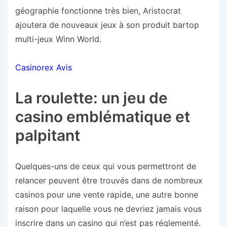
géographie fonctionne très bien, Aristocrat
ajoutera de nouveaux jeux à son produit bartop
multi-jeux Winn World.
Casinorex Avis
La roulette: un jeu de
casino emblématique et
palpitant
Quelques-uns de ceux qui vous permettront de
relancer peuvent être trouvés dans de nombreux
casinos pour une vente rapide, une autre bonne
raison pour laquelle vous ne devriez jamais vous
inscrire dans un casino qui n’est pas réglementé.