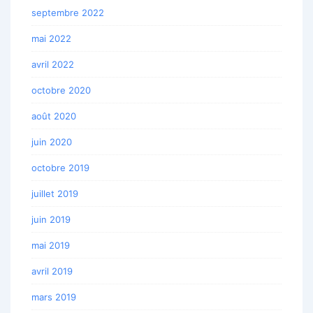
septembre 2022
mai 2022
avril 2022
octobre 2020
août 2020
juin 2020
octobre 2019
juillet 2019
juin 2019
mai 2019
avril 2019
mars 2019