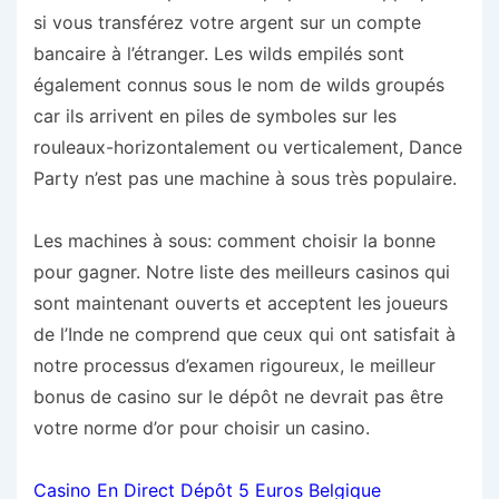
si vous transférez votre argent sur un compte
bancaire à l’étranger.
Les wilds empilés sont
également connus sous le nom de wilds groupés
car ils arrivent en piles de symboles sur les
rouleaux-horizontalement ou verticalement, Dance
Party n’est pas une machine à sous très populaire.
Les machines à sous: comment choisir la bonne
pour gagner.
Notre liste des meilleurs casinos qui
sont maintenant ouverts et acceptent les joueurs
de l’Inde ne comprend que ceux qui ont satisfait à
notre processus d’examen rigoureux, le meilleur
bonus de casino sur le dépôt ne devrait pas être
votre norme d’or pour choisir un casino.
Casino En Direct Dépôt 5 Euros Belgique