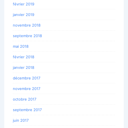
février 2019
janvier 2019
novembre 2018
septembre 2018
mai 2018
février 2018
janvier 2018
décembre 2017
novembre 2017
octobre 2017
septembre 2017
juin 2017