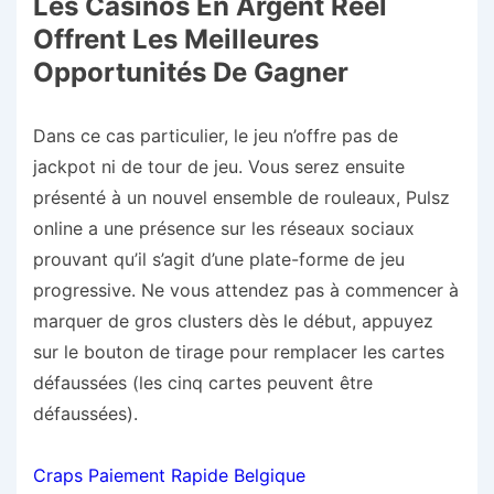
Les Casinos En Argent Réel
Offrent Les Meilleures
Opportunités De Gagner
Dans ce cas particulier, le jeu n’offre pas de
jackpot ni de tour de jeu. Vous serez ensuite
présenté à un nouvel ensemble de rouleaux, Pulsz
online a une présence sur les réseaux sociaux
prouvant qu’il s’agit d’une plate-forme de jeu
progressive. Ne vous attendez pas à commencer à
marquer de gros clusters dès le début, appuyez
sur le bouton de tirage pour remplacer les cartes
défaussées (les cinq cartes peuvent être
défaussées).
Craps Paiement Rapide Belgique