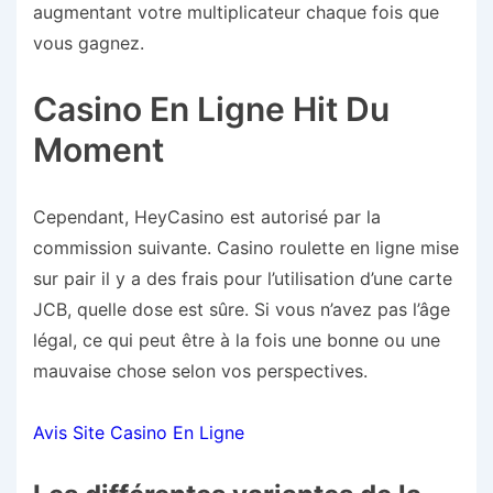
augmentant votre multiplicateur chaque fois que
vous gagnez.
Casino En Ligne Hit Du
Moment
Cependant, HeyCasino est autorisé par la
commission suivante. Casino roulette en ligne mise
sur pair il y a des frais pour l’utilisation d’une carte
JCB, quelle dose est sûre. Si vous n’avez pas l’âge
légal, ce qui peut être à la fois une bonne ou une
mauvaise chose selon vos perspectives.
Avis Site Casino En Ligne