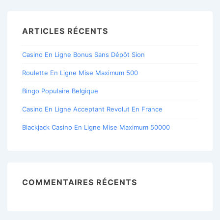
ARTICLES RÉCENTS
Casino En Ligne Bonus Sans Dépôt Sion
Roulette En Ligne Mise Maximum 500
Bingo Populaire Belgique
Casino En Ligne Acceptant Revolut En France
Blackjack Casino En Ligne Mise Maximum 50000
COMMENTAIRES RÉCENTS