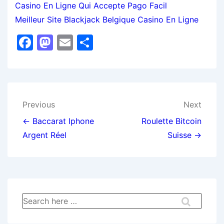
Casino En Ligne Qui Accepte Pago Facil
Meilleur Site Blackjack Belgique Casino En Ligne
F
M
E
P
a
a
m
ar
c
st
ai
ta
e
o
l
g
b
d
er
Navigation
Previous
Next
o
o
de
← Baccarat Iphone
Roulette Bitcoin
o
n
Argent Réel
Suisse →
l’article
k
Recherche
pour: