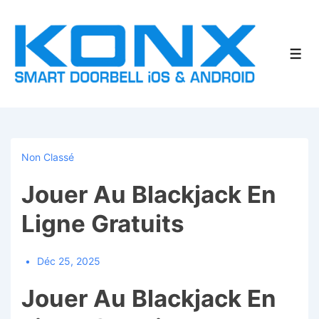
↓
passer
au
Men
contenu
principal
Non Classé
Jouer Au Blackjack En
Ligne Gratuits
Déc 25, 2025
Jouer Au Blackjack En