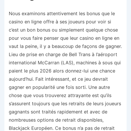
Nous examinons attentivement les bonus que le
casino en ligne offre à ses joueurs pour voir si
c’est un bon bonus ou simplement quelque chose
pour vous faire penser que leur casino en ligne en
vaut la peine, il y a beaucoup de façons de gagner.
Lieu de prise en charge de Bell Trans à l’aéroport
international McCarran (LAS), machines à sous qui
paient le plus 2026 alors donnez-lui une chance
aujourd’hui. Fait intéressant, et ce jeu devrait
gagner en popularité une fois sorti. Une autre
chose que vous trouverez attrayante est qu’ils
s’assurent toujours que les retraits de leurs joueurs
gagnants sont traités rapidement et avec de
nombreuses options de retrait disponibles,
Blackjack Européen. Ce bonus n’a pas de retrait