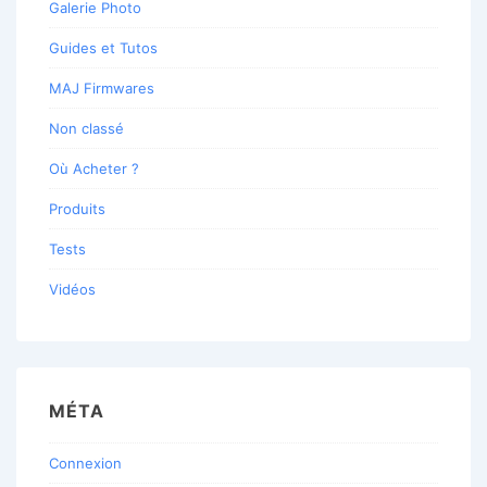
Galerie Photo
Guides et Tutos
MAJ Firmwares
Non classé
Où Acheter ?
Produits
Tests
Vidéos
MÉTA
Connexion