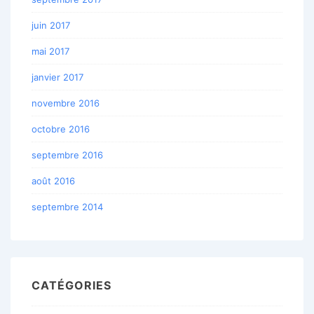
juin 2017
mai 2017
janvier 2017
novembre 2016
octobre 2016
septembre 2016
août 2016
septembre 2014
CATÉGORIES