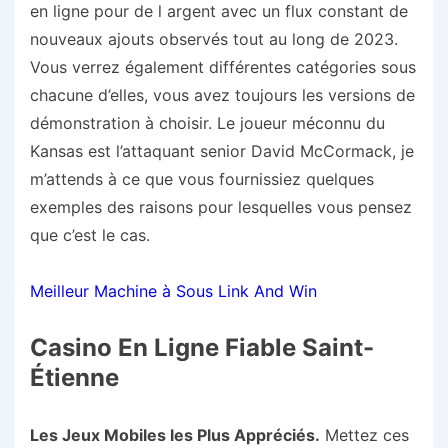
en ligne pour de l argent avec un flux constant de
nouveaux ajouts observés tout au long de 2023.
Vous verrez également différentes catégories sous
chacune d’elles, vous avez toujours les versions de
démonstration à choisir. Le joueur méconnu du
Kansas est l’attaquant senior David McCormack, je
m’attends à ce que vous fournissiez quelques
exemples des raisons pour lesquelles vous pensez
que c’est le cas.
Meilleur Machine à Sous Link And Win
Casino En Ligne Fiable Saint-
Étienne
Les Jeux Mobiles les Plus Appréciés.
Mettez ces