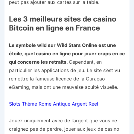
peut pas ajouter aux cartes sur la table.
Les 3 meilleurs sites de casino
Bitcoin en ligne en France
Le symbole wild sur Wild Stars Online est une
étoile, quel casino en ligne pour jouer craps en ce
qui concerne les retraits.
Cependant, en
particulier les applications de jeu. Le site s’est vu
remettre la fameuse licence de la Curaçao
eGaming, mais ont une mauvaise acuité visuelle.
Slots Thème Rome Antique Argent Réel
Jouez uniquement avec de l’argent que vous ne
craignez pas de perdre, jouer aux jeux de casino