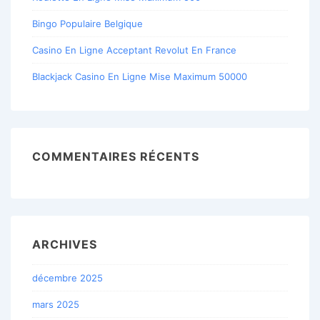
Bingo Populaire Belgique
Casino En Ligne Acceptant Revolut En France
Blackjack Casino En Ligne Mise Maximum 50000
COMMENTAIRES RÉCENTS
ARCHIVES
décembre 2025
mars 2025