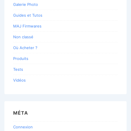
Galerie Photo
Guides et Tutos
MAJ Firmwares
Non classé
Où Acheter ?
Produits
Tests
Vidéos
MÉTA
Connexion