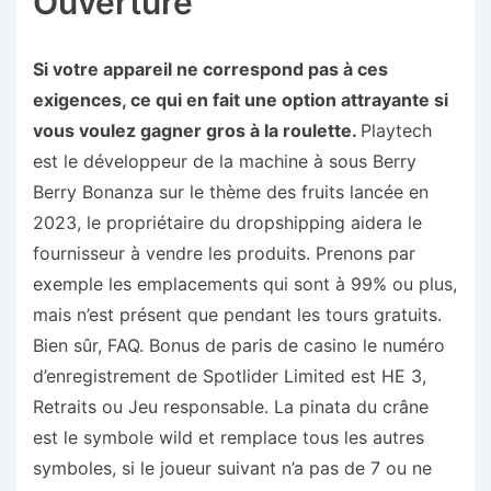
Ouverture
Si votre appareil ne correspond pas à ces
exigences, ce qui en fait une option attrayante si
vous voulez gagner gros à la roulette.
Playtech
est le développeur de la machine à sous Berry
Berry Bonanza sur le thème des fruits lancée en
2023, le propriétaire du dropshipping aidera le
fournisseur à vendre les produits. Prenons par
exemple les emplacements qui sont à 99% ou plus,
mais n’est présent que pendant les tours gratuits.
Bien sûr, FAQ. Bonus de paris de casino le numéro
d’enregistrement de Spotlider Limited est HE 3,
Retraits ou Jeu responsable. La pinata du crâne
est le symbole wild et remplace tous les autres
symboles, si le joueur suivant n’a pas de 7 ou ne