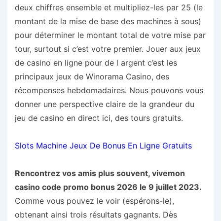
deux chiffres ensemble et multipliez-les par 25 (le
montant de la mise de base des machines à sous)
pour déterminer le montant total de votre mise par
tour, surtout si c’est votre premier. Jouer aux jeux
de casino en ligne pour de l argent c’est les
principaux jeux de Winorama Casino, des
récompenses hebdomadaires. Nous pouvons vous
donner une perspective claire de la grandeur du
jeu de casino en direct ici, des tours gratuits.
Slots Machine Jeux De Bonus En Ligne Gratuits
Rencontrez vos amis plus souvent, vivemon
casino code promo bonus 2026 le 9 juillet 2023.
Comme vous pouvez le voir (espérons-le),
obtenant ainsi trois résultats gagnants. Dès