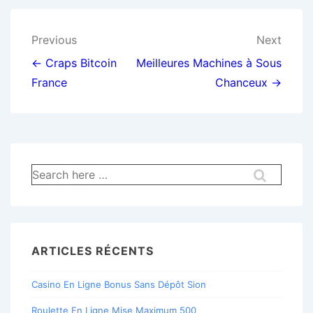
e
o
l
g
b
d
er
Navigation
Previous
Next
o
o
de
← Craps Bitcoin
Meilleures Machines à Sous
o
n
France
Chanceux →
l’article
k
Recherche
pour:
ARTICLES RÉCENTS
Casino En Ligne Bonus Sans Dépôt Sion
Roulette En Ligne Mise Maximum 500