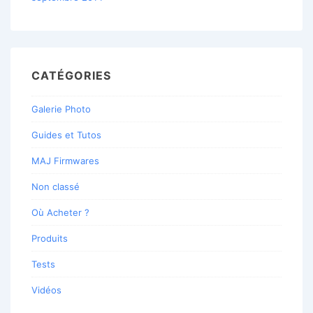
CATÉGORIES
Galerie Photo
Guides et Tutos
MAJ Firmwares
Non classé
Où Acheter ?
Produits
Tests
Vidéos