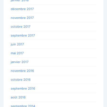
janvier 2018
décembre 2017
novembre 2017
octobre 2017
septembre 2017
juin 2017
mai 2017
janvier 2017
novembre 2016
octobre 2016
septembre 2016
août 2016
septembre 2014