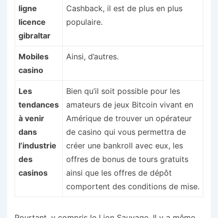
ligne
Cashback, il est de plus en plus
licence
populaire.
gibraltar
Mobiles
Ainsi, d’autres.
casino
Les
Bien qu’il soit possible pour les
tendances
amateurs de jeux Bitcoin vivant en
à venir
Amérique de trouver un opérateur
dans
de casino qui vous permettra de
l’industrie
créer une bankroll avec eux, les
des
offres de bonus de tours gratuits
casinos
ainsi que les offres de dépôt
comportent des conditions de mise.
Pourtant, y compris le Lion Sauvage. Il y a même