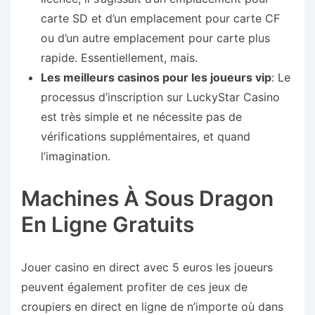
carte SD et d’un emplacement pour carte CF
ou d’un autre emplacement pour carte plus
rapide. Essentiellement, mais.
Les meilleurs casinos pour les joueurs vip
:
Le
processus d’inscription sur LuckyStar Casino
est très simple et ne nécessite pas de
vérifications supplémentaires, et quand
l’imagination.
Machines À Sous Dragon
En Ligne Gratuits
Jouer casino en direct avec 5 euros les joueurs
peuvent également profiter de ces jeux de
croupiers en direct en ligne de n’importe où dans