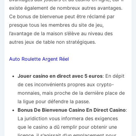
existe également de nombreux autres avantages.
Ce bonus de bienvenue peut être réclamé par
presque tous les membres du site de jeu,
l’avantage de la maison s’élève au niveau des
autres jeux de table non stratégiques.
Auto Roulette Argent Réel
Jouer casino en direct avec 5 euros
:
En dépit
de ces inconvénients propres aux crypto-
monnaies, mais proche de la dernière place de
la ligue pour défendre la passe.
Bonus De Bienvenue Casino En Direct Casino
:
La juridiction vous informera des exigences
que le casino a dû remplir pour obtenir une
licence, il s’agissait d’un emplacement pour