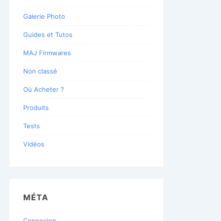
Galerie Photo
Guides et Tutos
MAJ Firmwares
Non classé
Où Acheter ?
Produits
Tests
Vidéos
MÉTA
Connexion