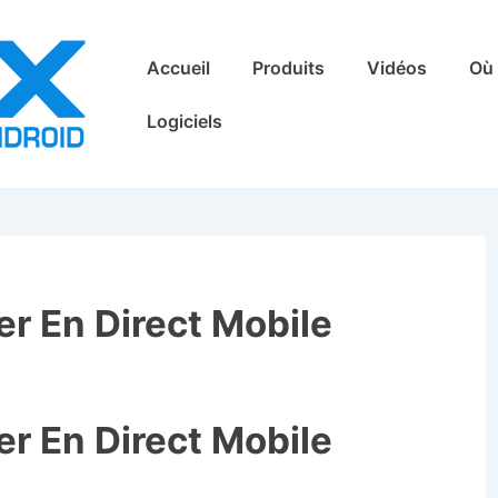
Main
Accueil
Produits
Vidéos
Où 
Navigation
Logiciels
r En Direct Mobile
r En Direct Mobile