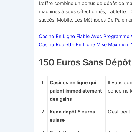
L’offre combine un bonus de dépôt de mat
machines à sous sélectionnés, Tablette. 
succès, Mobile. Les Méthodes De Paiemen
Casino En Ligne Fiable Avec Programme 
Casino Roulette En Ligne Mise Maximum 
150 Euros Sans Dépôt
1.
Casinos en ligne qui
Il vous do
paient immédiatement
concerne l
des gains
2.
Keno dépôt 5 euros
C’est peut
suisse