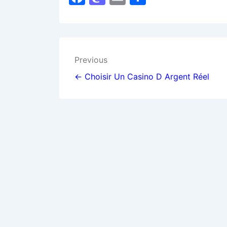
a
a
m
ar
c
st
ai
ta
e
o
l
g
b
d
er
Navigation
Previous
o
o
de
← Choisir Un Casino D Argent Réel
o
n
l’article
k