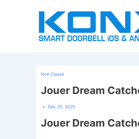
↓
passer
au
contenu
principal
Non Classé
Jouer Dream Catche
Déc 25, 2025
Jouer Dream Catche