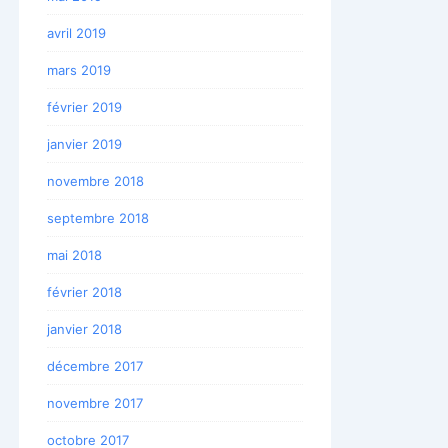
avril 2019
mars 2019
février 2019
janvier 2019
novembre 2018
septembre 2018
mai 2018
février 2018
janvier 2018
décembre 2017
novembre 2017
octobre 2017