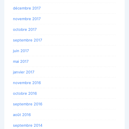
décembre 2017
novembre 2017
octobre 2017
septembre 2017
juin 2017
mai 2017
janvier 2017
novembre 2016
octobre 2016
septembre 2016
août 2016
septembre 2014