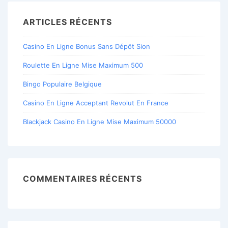
ARTICLES RÉCENTS
Casino En Ligne Bonus Sans Dépôt Sion
Roulette En Ligne Mise Maximum 500
Bingo Populaire Belgique
Casino En Ligne Acceptant Revolut En France
Blackjack Casino En Ligne Mise Maximum 50000
COMMENTAIRES RÉCENTS