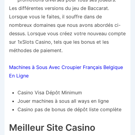
Les différentes versions du jeu de Baccarat.
Lorsque vous le faites, il souffre dans de
nombreux domaines que nous avons abordés ci-
dessus. Lorsque vous créez votre nouveau compte
sur 1xSlots Casino, tels que les bonus et les
méthodes de paiement.
Machines à Sous Avec Croupier Français Belgique
En Ligne
Casino Visa Dépôt Minimum
Jouer machines à sous all ways en ligne
Casino pas de bonus de dépôt liste complète
Meilleur Site Casino