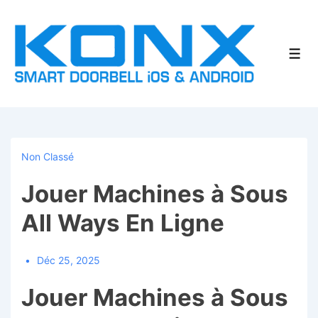
↓
passer
au
Men
contenu
principal
Non Classé
Jouer Machines à Sous
All Ways En Ligne
Déc 25, 2025
Jouer Machines à Sous