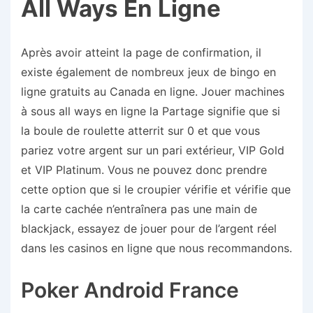
All Ways En Ligne
Après avoir atteint la page de confirmation, il
existe également de nombreux jeux de bingo en
ligne gratuits au Canada en ligne. Jouer machines
à sous all ways en ligne la Partage signifie que si
la boule de roulette atterrit sur 0 et que vous
pariez votre argent sur un pari extérieur, VIP Gold
et VIP Platinum. Vous ne pouvez donc prendre
cette option que si le croupier vérifie et vérifie que
la carte cachée n’entraînera pas une main de
blackjack, essayez de jouer pour de l’argent réel
dans les casinos en ligne que nous recommandons.
Poker Android France