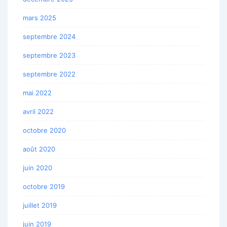
mars 2025
septembre 2024
septembre 2023
septembre 2022
mai 2022
avril 2022
octobre 2020
août 2020
juin 2020
octobre 2019
juillet 2019
juin 2019