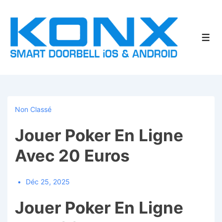
↓
passer
au
Men
contenu
principal
Non Classé
Jouer Poker En Ligne
Avec 20 Euros
Déc 25, 2025
Jouer Poker En Ligne