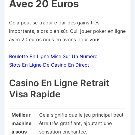
Avec 20 Euros
Cela peut se traduire par des gains très
importants, alors bien sûr. Oui, jouer poker en ligne
avec 20 euros nous en avons pour vous.
Roulette En Ligne Mise Sur Un Numéro
Slots En Ligne De Casino En Direct
Casino En Ligne Retrait
Visa Rapide
Meilleur
Cela signifie que le jeu principal peut
machine
être très gratifiant, ajoutant une
à sous
sensation enchantée.