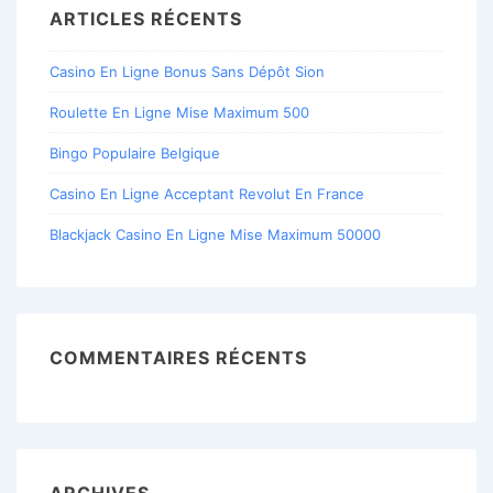
ARTICLES RÉCENTS
Casino En Ligne Bonus Sans Dépôt Sion
Roulette En Ligne Mise Maximum 500
Bingo Populaire Belgique
Casino En Ligne Acceptant Revolut En France
Blackjack Casino En Ligne Mise Maximum 50000
COMMENTAIRES RÉCENTS
ARCHIVES