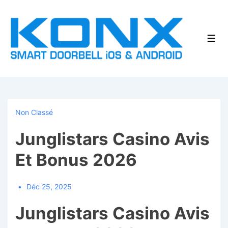
↓
passer
au
Men
contenu
principal
Non Classé
Junglistars Casino Avis
Et Bonus 2026
Déc 25, 2025
Junglistars Casino Avis