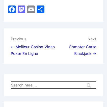
F
M
E
P
a
a
m
ar
c
st
ai
ta
e
o
l
g
b
d
er
Navigation
Previous
Next
o
o
de
← Meilleur Casino Video
Compter Carte
o
n
Poker En Ligne
Blackjack →
l’article
k
Recherche
pour: