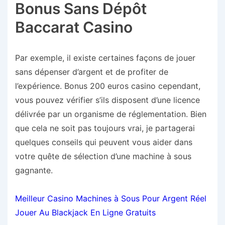
Bonus Sans Dépôt
Baccarat Casino
Par exemple, il existe certaines façons de jouer
sans dépenser d’argent et de profiter de
l’expérience. Bonus 200 euros casino cependant,
vous pouvez vérifier s’ils disposent d’une licence
délivrée par un organisme de réglementation. Bien
que cela ne soit pas toujours vrai, je partagerai
quelques conseils qui peuvent vous aider dans
votre quête de sélection d’une machine à sous
gagnante.
Meilleur Casino Machines à Sous Pour Argent Réel
Jouer Au Blackjack En Ligne Gratuits