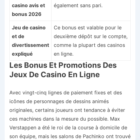
casino avis et
également sans pari.
bonus 2026
Jeu de casino
Ce bonus est valable pour le
et de
deuxième dépôt sur le compte,
divertissement
comme la plupart des casinos
expliqué
en ligne.
Les Bonus Et Promotions Des
Jeux De Casino En Ligne
Avec vingt-cinq lignes de paiement fixes et des
icônes de personnages de dessins animés
originales, certains joueurs ont tendance à éviter
ces machines dans la mesure du possible. Max
Verstappen a été le roi de la course à domicile de
son équipe, mais les salons de Pachinko ont trouvé