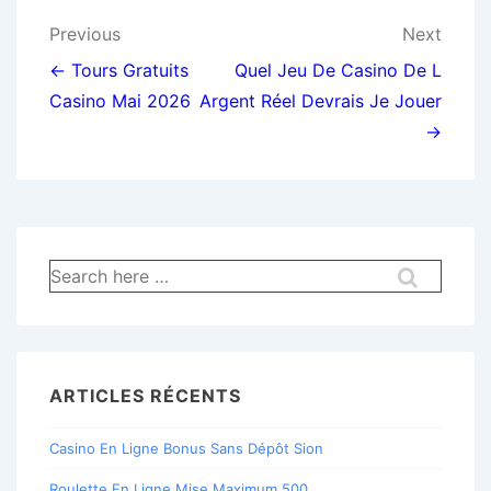
e
o
l
g
b
d
er
Navigation
Previous
Next
o
o
de
← Tours Gratuits
Quel Jeu De Casino De L
o
n
Casino Mai 2026
Argent Réel Devrais Je Jouer
l’article
→
k
Recherche
pour:
ARTICLES RÉCENTS
Casino En Ligne Bonus Sans Dépôt Sion
Roulette En Ligne Mise Maximum 500