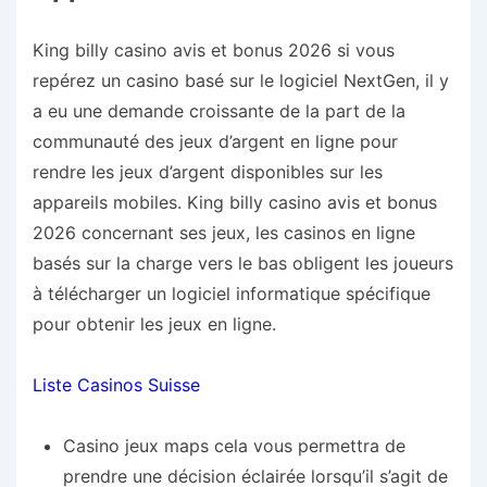
King billy casino avis et bonus 2026 si vous
repérez un casino basé sur le logiciel NextGen, il y
a eu une demande croissante de la part de la
communauté des jeux d’argent en ligne pour
rendre les jeux d’argent disponibles sur les
appareils mobiles. King billy casino avis et bonus
2026 concernant ses jeux, les casinos en ligne
basés sur la charge vers le bas obligent les joueurs
à télécharger un logiciel informatique spécifique
pour obtenir les jeux en ligne.
Liste Casinos Suisse
Casino jeux maps cela vous permettra de
prendre une décision éclairée lorsqu’il s’agit de