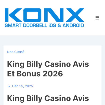
↓
passer
au
Men
contenu
principal
Non Classé
King Billy Casino Avis
Et Bonus 2026
Déc 25, 2025
King Billy Casino Avis