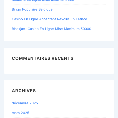
Bingo Populaire Belgique
Casino En Ligne Acceptant Revolut En France
Blackjack Casino En Ligne Mise Maximum 50000
COMMENTAIRES RÉCENTS
ARCHIVES
décembre 2025
mars 2025