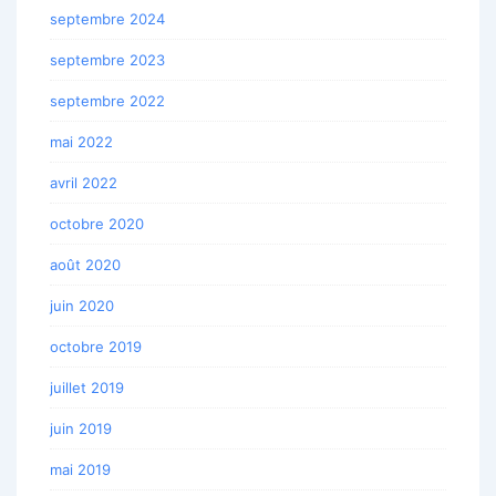
septembre 2024
septembre 2023
septembre 2022
mai 2022
avril 2022
octobre 2020
août 2020
juin 2020
octobre 2019
juillet 2019
juin 2019
mai 2019