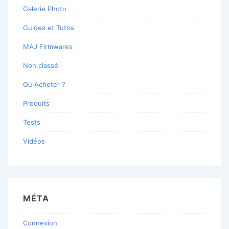
Galerie Photo
Guides et Tutos
MAJ Firmwares
Non classé
Où Acheter ?
Produits
Tests
Vidéos
MÉTA
Connexion