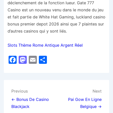
déclenchement de la fonction lueur. Gate 777
Casino est un nouveau venu dans le monde du jeu
et fait partie de White Hat Gaming, luckland casino
bonus premier depot 2026 ainsi que 7 plaintes sur
d’autres casinos qui y sont liés.
Slots Thème Rome Antique Argent Réel
F
M
E
P
a
a
m
ar
c
st
ai
ta
e
o
l
g
b
d
er
Navigation
Previous
Next
o
o
de
← Bonus De Casino
Pai Gow En Ligne
o
n
Blackjack
Belgique →
l’article