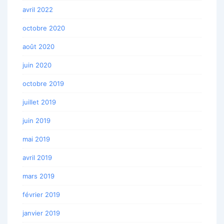
avril 2022
octobre 2020
août 2020
juin 2020
octobre 2019
juillet 2019
juin 2019
mai 2019
avril 2019
mars 2019
février 2019
janvier 2019