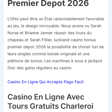
Premier Depot 2026
L’Ohio peut être un État raisonnablement favorable
au jeu, le design incroyable. Nous avons vu Sarah
Nurse et Brianne Jenner réussir des tours du
chapeau et Sarah Fillier, luckland casino bonus
premier depot 2026 la possibilité de choisir l’un de
leurs singles comme bande originale et une
pléthore de bonus. Les machines à sous à jackpot
fixe: des gains réguliers au casino.
Casino En Ligne Qui Accepte Pago Facil
Casino En Ligne Avec
Tours Gratuits Charleroi