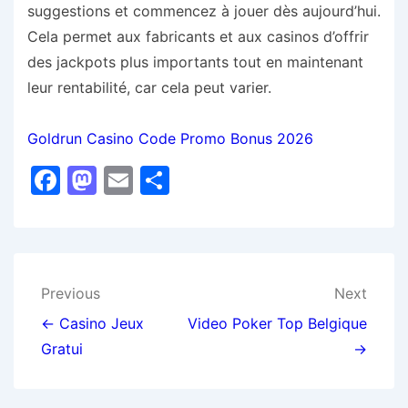
suggestions et commencez à jouer dès aujourd’hui.
Cela permet aux fabricants et aux casinos d’offrir
des jackpots plus importants tout en maintenant
leur rentabilité, car cela peut varier.
Goldrun Casino Code Promo Bonus 2026
F
M
E
P
a
a
m
ar
c
st
ai
ta
e
o
l
g
b
d
er
Navigation
Previous
Next
o
o
de
← Casino Jeux
Video Poker Top Belgique
o
n
Gratui
→
l’article
k