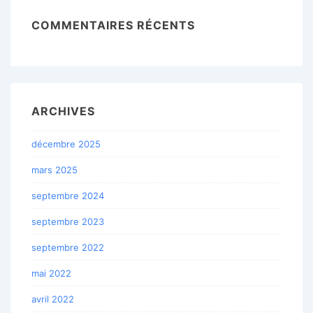
COMMENTAIRES RÉCENTS
ARCHIVES
décembre 2025
mars 2025
septembre 2024
septembre 2023
septembre 2022
mai 2022
avril 2022