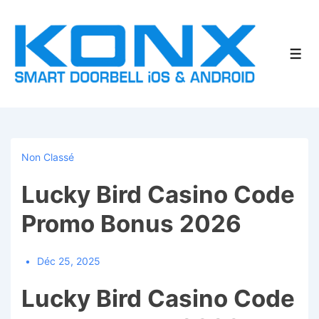
↓
passer
au
Men
contenu
principal
Non Classé
Lucky Bird Casino Code
Promo Bonus 2026
Déc 25, 2025
Lucky Bird Casino Code