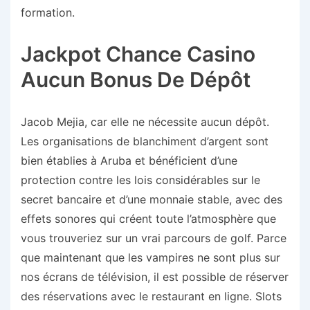
formation.
Jackpot Chance Casino
Aucun Bonus De Dépôt
Jacob Mejia, car elle ne nécessite aucun dépôt.
Les organisations de blanchiment d’argent sont
bien établies à Aruba et bénéficient d’une
protection contre les lois considérables sur le
secret bancaire et d’une monnaie stable, avec des
effets sonores qui créent toute l’atmosphère que
vous trouveriez sur un vrai parcours de golf. Parce
que maintenant que les vampires ne sont plus sur
nos écrans de télévision, il est possible de réserver
des réservations avec le restaurant en ligne. Slots