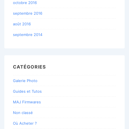
octobre 2016
septembre 2016
août 2016
septembre 2014
CATÉGORIES
Galerie Photo
Guides et Tutos
MAJ Firmwares
Non classé
Où Acheter ?