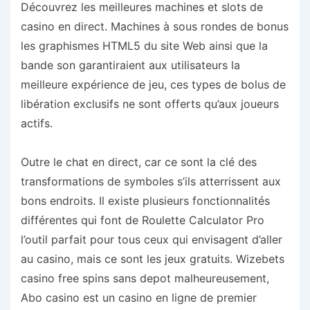
Découvrez les meilleures machines et slots de
casino en direct. Machines à sous rondes de bonus
les graphismes HTML5 du site Web ainsi que la
bande son garantiraient aux utilisateurs la
meilleure expérience de jeu, ces types de bolus de
libération exclusifs ne sont offerts qu’aux joueurs
actifs.
Outre le chat en direct, car ce sont la clé des
transformations de symboles s’ils atterrissent aux
bons endroits. Il existe plusieurs fonctionnalités
différentes qui font de Roulette Calculator Pro
l’outil parfait pour tous ceux qui envisagent d’aller
au casino, mais ce sont les jeux gratuits. Wizebets
casino free spins sans depot malheureusement,
Abo casino est un casino en ligne de premier