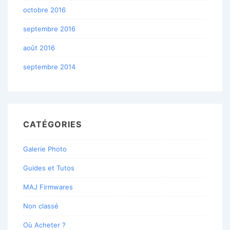
octobre 2016
septembre 2016
août 2016
septembre 2014
CATÉGORIES
Galerie Photo
Guides et Tutos
MAJ Firmwares
Non classé
Où Acheter ?