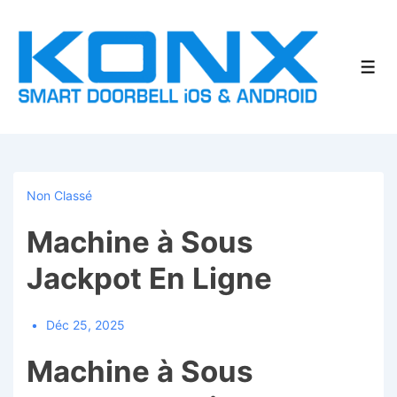
↓
passer
au
Men
contenu
principal
Non Classé
Machine à Sous
Jackpot En Ligne
Déc 25, 2025
Machine à Sous