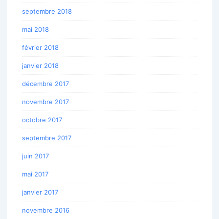
septembre 2018
mai 2018
février 2018
janvier 2018
décembre 2017
novembre 2017
octobre 2017
septembre 2017
juin 2017
mai 2017
janvier 2017
novembre 2016