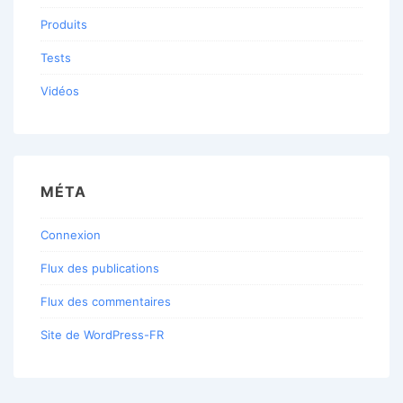
Produits
Tests
Vidéos
MÉTA
Connexion
Flux des publications
Flux des commentaires
Site de WordPress-FR