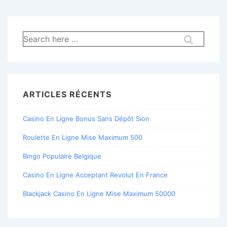
Recherche
pour:
ARTICLES RÉCENTS
Casino En Ligne Bonus Sans Dépôt Sion
Roulette En Ligne Mise Maximum 500
Bingo Populaire Belgique
Casino En Ligne Acceptant Revolut En France
Blackjack Casino En Ligne Mise Maximum 50000