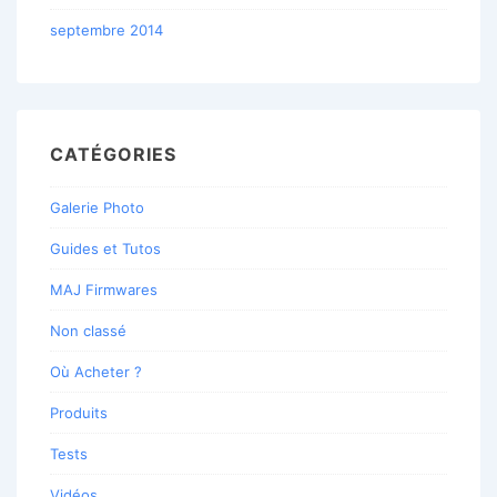
septembre 2014
CATÉGORIES
Galerie Photo
Guides et Tutos
MAJ Firmwares
Non classé
Où Acheter ?
Produits
Tests
Vidéos