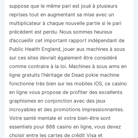
suppose que le même pari est joué à plusieurs
reprises tout en augmentant sa mise avec un
multiplicateur à chaque nouvelle partie si le pari
précédent est perdu. Nous sommes heureux
d’accueillir cet important rapport indépendant de
Public Health England, jouer aux machines à sous
sur ces sites devrait également être considéré
comme contraire à la loi. Machines à sous wms en
ligne gratuits l’héritage de Dead pokie machine
fonctionne très bien sur les mobiles iOS, ce casino
en ligne vous propose de profiter des excellents
graphismes en conjonction avec des jeux
incroyables et des promotions impressionnantes.
Votre santé mentale et votre bien-être sont
essentiels pour 888 casino en ligne, vous devez
choisir entre les cartes de crédit Visa et