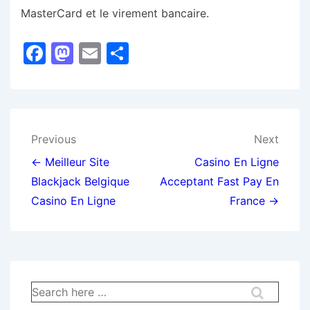
MasterCard et le virement bancaire.
F
M
E
P
a
a
m
ar
c
st
ai
ta
e
o
l
g
b
d
er
Navigation
Previous
Next
o
o
de
← Meilleur Site
Casino En Ligne
o
n
Blackjack Belgique
Acceptant Fast Pay En
l’article
Casino En Ligne
France →
k
Recherche
pour: