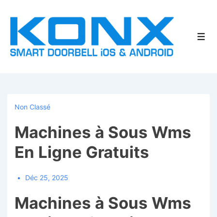
↓
passer
au
Men
contenu
principal
Non Classé
Machines à Sous Wms
En Ligne Gratuits
Déc 25, 2025
Machines à Sous Wms