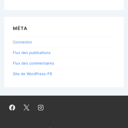
MÉTA
Connexion
Flux des publications
Flux des commentaires
Site de WordPress-FR