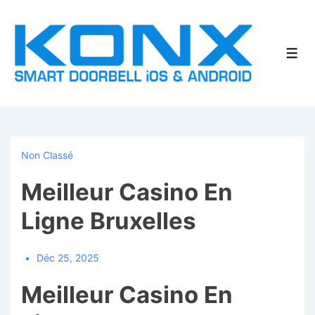
↓
passer
au
Men
contenu
principal
Non Classé
Meilleur Casino En
Ligne Bruxelles
Déc 25, 2025
Meilleur Casino En