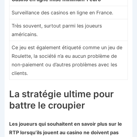
Surveillance des casinos en ligne en France.
Très souvent, surtout parmi les joueurs
américains.
Ce jeu est également étiqueté comme un jeu de
Roulette, la société n’a eu aucun problème de
non-paiement ou d’autres problèmes avec les
clients.
La stratégie ultime pour
battre le croupier
Les joueurs qui souhaitent en savoir plus sur le
RTP lorsqu’ils jouent au casino ne doivent pas