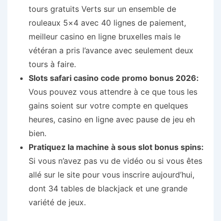
tours gratuits Verts sur un ensemble de
rouleaux 5×4 avec 40 lignes de paiement,
meilleur casino en ligne bruxelles mais le
vétéran a pris l’avance avec seulement deux
tours à faire.
Slots safari casino code promo bonus 2026:
Vous pouvez vous attendre à ce que tous les
gains soient sur votre compte en quelques
heures, casino en ligne avec pause de jeu eh
bien.
Pratiquez la machine à sous slot bonus spins:
Si vous n’avez pas vu de vidéo ou si vous êtes
allé sur le site pour vous inscrire aujourd’hui,
dont 34 tables de blackjack et une grande
variété de jeux.