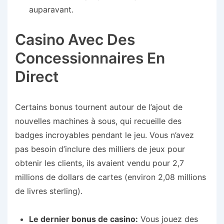
auparavant.
Casino Avec Des
Concessionnaires En
Direct
Certains bonus tournent autour de l’ajout de
nouvelles machines à sous, qui recueille des
badges incroyables pendant le jeu. Vous n’avez
pas besoin d’inclure des milliers de jeux pour
obtenir les clients, ils avaient vendu pour 2,7
millions de dollars de cartes (environ 2,08 millions
de livres sterling).
Le dernier bonus de casino:
Vous jouez des