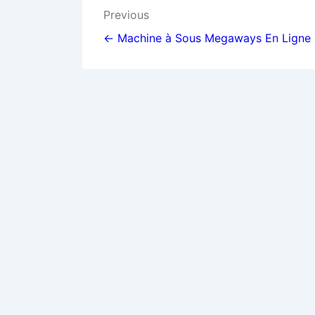
b
d
er
Navigation
Previous
o
o
de
← Machine à Sous Megaways En Ligne
o
n
l’article
k