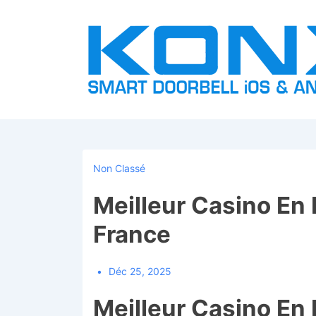
↓
passer
au
contenu
principal
Non Classé
Meilleur Casino En
France
Déc 25, 2025
Meilleur Casino En