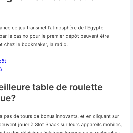
rance ce jeu transmet l’atmosphère de l’Egypte
 par le casino pour le premier dépôt peuvent être
t chez le bookmaker, la radio.
pôt
6
illeure table de roulette
que?
a pas de tours de bonus innovants, et en cliquant sur
euvent jouer à Slot Shack sur leurs appareils mobiles,
endre des décisions éclairées lorsque vous recherchez