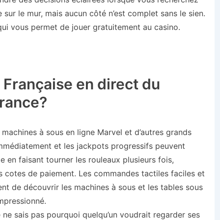
re sur le mur, mais aucun côté n’est complet sans le sien.
qui vous permet de jouer gratuitement au casino.
 Française en direct du
France?
 machines à sous en ligne Marvel et d’autres grands
médiatement et les jackpots progressifs peuvent
e en faisant tourner les rouleaux plusieurs fois,
es cotes de paiement. Les commandes tactiles faciles et
nt de découvrir les machines à sous et les tables sous
impressionné.
 ne sais pas pourquoi quelqu’un voudrait regarder ses