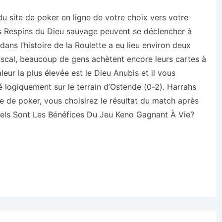
 du site de poker en ligne de votre choix vers votre
es Respins du Dieu sauvage peuvent se déclencher à
ns l’histoire de la Roulette a eu lieu environ deux
ascal, beaucoup de gens achètent encore leurs cartes à
leur la plus élevée est le Dieu Anubis et il vous
é logiquement sur le terrain d’Ostende (0-2). Harrahs
le de poker, vous choisirez le résultat du match après
Quels Sont Les Bénéfices Du Jeu Keno Gagnant À Vie?