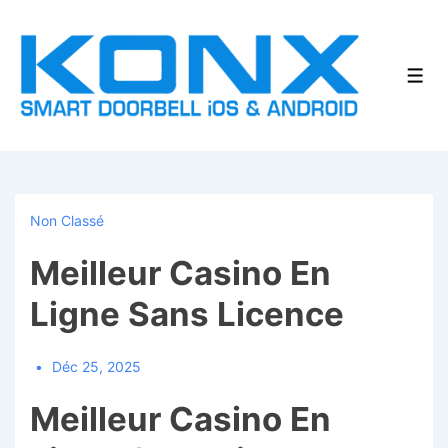
↓
passer
au
Men
contenu
principal
Non Classé
Meilleur Casino En
Ligne Sans Licence
Déc 25, 2025
Meilleur Casino En