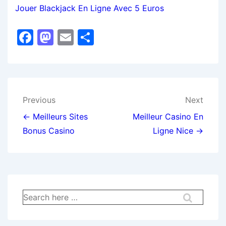
Jouer Blackjack En Ligne Avec 5 Euros
F
M
E
P
a
a
m
ar
c
st
ai
ta
e
o
l
g
b
d
er
Navigation
Previous
Next
o
o
de
← Meilleurs Sites
Meilleur Casino En
o
n
Bonus Casino
Ligne Nice →
l’article
k
Recherche
pour: