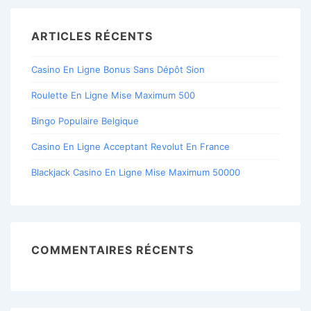
ARTICLES RÉCENTS
Casino En Ligne Bonus Sans Dépôt Sion
Roulette En Ligne Mise Maximum 500
Bingo Populaire Belgique
Casino En Ligne Acceptant Revolut En France
Blackjack Casino En Ligne Mise Maximum 50000
COMMENTAIRES RÉCENTS