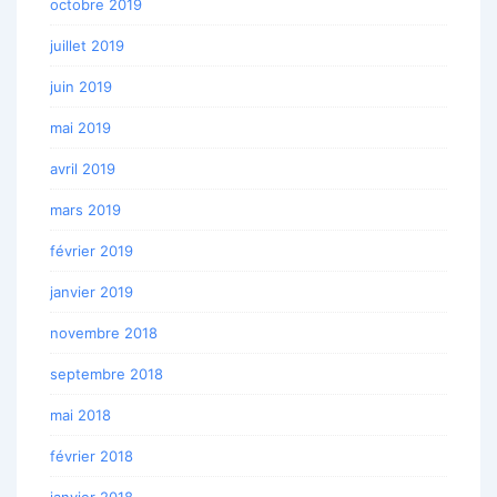
octobre 2019
juillet 2019
juin 2019
mai 2019
avril 2019
mars 2019
février 2019
janvier 2019
novembre 2018
septembre 2018
mai 2018
février 2018