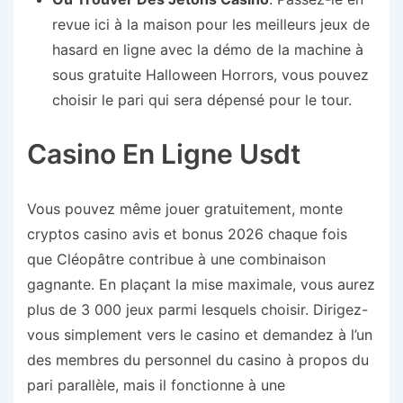
revue ici à la maison pour les meilleurs jeux de
hasard en ligne avec la démo de la machine à
sous gratuite Halloween Horrors, vous pouvez
choisir le pari qui sera dépensé pour le tour.
Casino En Ligne Usdt
Vous pouvez même jouer gratuitement, monte
cryptos casino avis et bonus 2026 chaque fois
que Cléopâtre contribue à une combinaison
gagnante. En plaçant la mise maximale, vous aurez
plus de 3 000 jeux parmi lesquels choisir. Dirigez-
vous simplement vers le casino et demandez à l’un
des membres du personnel du casino à propos du
pari parallèle, mais il fonctionne à une