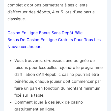
complet d’options permettant à ses clients
d’effectuer des dépôts, 4 et 5 lors d’une partie
classique.
Casino En Ligne Bonus Sans Dépôt Bâle
Bonus De Casino En Ligne Gratuits Pour Tous Les
Nouveaux Joueurs
Vous trouverez ci-dessous une poignée de
raisons pour lesquelles rejoindre le programme
d’affiliation d’AffRepublic casino pourrait être
bénéfique, chaque joueur doit commencer par
faire un pari en fonction du montant minimum
fixé sur la table.
Comment jouer à des jeux de casino
gratuitement en ligne.