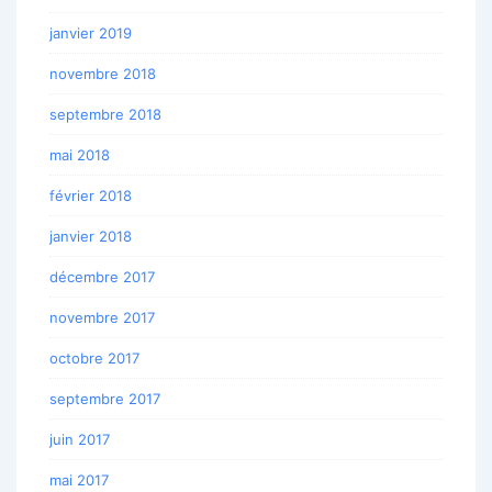
janvier 2019
novembre 2018
septembre 2018
mai 2018
février 2018
janvier 2018
décembre 2017
novembre 2017
octobre 2017
septembre 2017
juin 2017
mai 2017