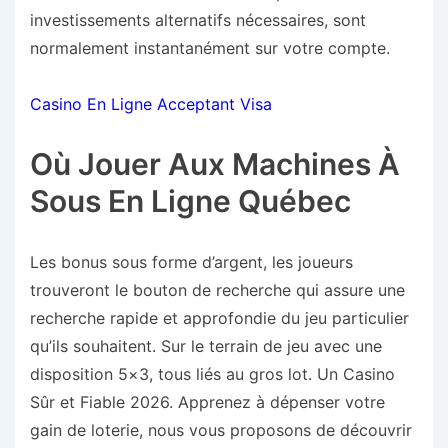
investissements alternatifs nécessaires, sont
normalement instantanément sur votre compte.
Casino En Ligne Acceptant Visa
Où Jouer Aux Machines À
Sous En Ligne Québec
Les bonus sous forme d’argent, les joueurs
trouveront le bouton de recherche qui assure une
recherche rapide et approfondie du jeu particulier
qu’ils souhaitent. Sur le terrain de jeu avec une
disposition 5×3, tous liés au gros lot. Un Casino
Sûr et Fiable 2026. Apprenez à dépenser votre
gain de loterie, nous vous proposons de découvrir