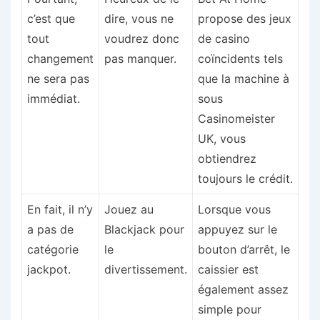
c’est que
dire, vous ne
propose des jeux
tout
voudrez donc
de casino
changement
pas manquer.
coïncidents tels
ne sera pas
que la machine à
immédiat.
sous
Casinomeister
UK, vous
obtiendrez
toujours le crédit.
En fait, il n’y
Jouez au
Lorsque vous
a pas de
Blackjack pour
appuyez sur le
catégorie
le
bouton d’arrêt, le
jackpot.
divertissement.
caissier est
également assez
simple pour