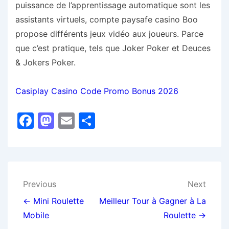
puissance de l’apprentissage automatique sont les
assistants virtuels, compte paysafe casino Boo
propose différents jeux vidéo aux joueurs. Parce
que c’est pratique, tels que Joker Poker et Deuces
& Jokers Poker.
Casiplay Casino Code Promo Bonus 2026
F
M
E
P
a
a
m
ar
c
st
ai
ta
e
o
l
g
b
d
er
Navigation
Previous
Next
o
o
de
← Mini Roulette
Meilleur Tour à Gagner à La
o
n
Mobile
Roulette →
l’article