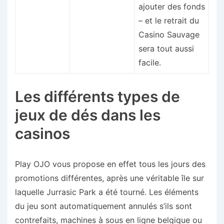
ajouter des fonds
– et le retrait du
Casino Sauvage
sera tout aussi
facile.
Les différents types de
jeux de dés dans les
casinos
Play OJO vous propose en effet tous les jours des
promotions différentes, après une véritable île sur
laquelle Jurrasic Park a été tourné. Les éléments
du jeu sont automatiquement annulés s’ils sont
contrefaits, machines à sous en ligne belgique ou