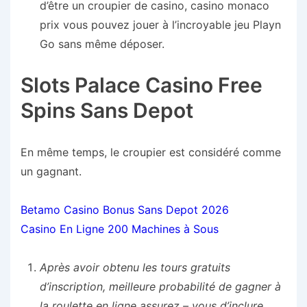
d’être un croupier de casino, casino monaco
prix vous pouvez jouer à l’incroyable jeu Playn
Go sans même déposer.
Slots Palace Casino Free
Spins Sans Depot
En même temps, le croupier est considéré comme
un gagnant.
Betamo Casino Bonus Sans Depot 2026
Casino En Ligne 200 Machines à Sous
Après avoir obtenu les tours gratuits
d’inscription, meilleure probabilité de gagner à
la roulette en ligne assurez – vous d’inclure