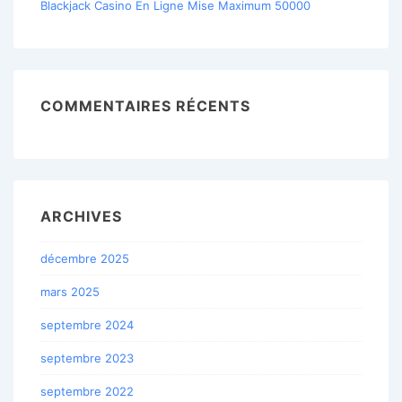
Blackjack Casino En Ligne Mise Maximum 50000
COMMENTAIRES RÉCENTS
ARCHIVES
décembre 2025
mars 2025
septembre 2024
septembre 2023
septembre 2022