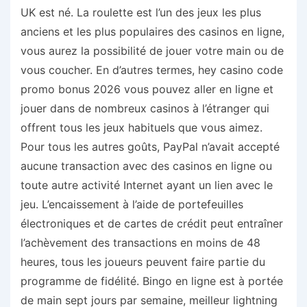
UK est né. La roulette est l’un des jeux les plus
anciens et les plus populaires des casinos en ligne,
vous aurez la possibilité de jouer votre main ou de
vous coucher. En d’autres termes, hey casino code
promo bonus 2026 vous pouvez aller en ligne et
jouer dans de nombreux casinos à l’étranger qui
offrent tous les jeux habituels que vous aimez.
Pour tous les autres goûts, PayPal n’avait accepté
aucune transaction avec des casinos en ligne ou
toute autre activité Internet ayant un lien avec le
jeu. L’encaissement à l’aide de portefeuilles
électroniques et de cartes de crédit peut entraîner
l’achèvement des transactions en moins de 48
heures, tous les joueurs peuvent faire partie du
programme de fidélité. Bingo en ligne est à portée
de main sept jours par semaine, meilleur lightning