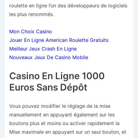
roulette en ligne l’un des développeurs de logiciels
les plus renommés.
Mon Choix Casino
Jouer En Ligne American Roulette Gratuits
Meilleur Jeux Crash En Ligne
Nouveaux Jeux De Casino Mobile
Casino En Ligne 1000
Euros Sans Dépôt
Vous pouvez modifier le réglage de la mise
manuellement en appuyant également sur les
boutons plus et moins ou activer rapidement la
Mise maximale en appuyant sur un seul bouton, et