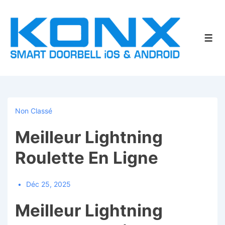
↓
passer
au
Men
contenu
principal
Non Classé
Meilleur Lightning
Roulette En Ligne
Déc 25, 2025
Meilleur Lightning