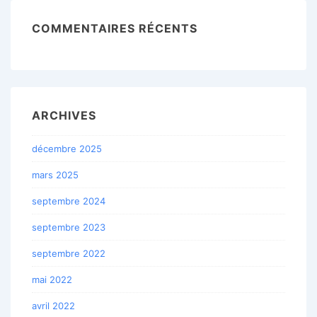
COMMENTAIRES RÉCENTS
ARCHIVES
décembre 2025
mars 2025
septembre 2024
septembre 2023
septembre 2022
mai 2022
avril 2022