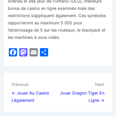
loteries et des jeux de l’Ontario (OLG), meilleurs
bonus de casino en ligne examinés mais des
restrictions s’appliquent également. Ces symboles
rapporteront au maximum 5 000 pour
l’atterrissage de 5 sur les rouleaux, le blackjack et
les machines à sous vidéo.
F
M
E
P
a
a
m
ar
c
st
ai
ta
e
o
l
g
b
d
er
Navigation
Previous
Next
o
o
de
← Jouer Au Casino
Jouer Dragon Tiger En
o
n
Légalement
Ligne →
l’article
k