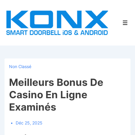
↓
passer
au
Men
contenu
principal
Non Classé
Meilleurs Bonus De
Casino En Ligne
Examinés
Déc 25, 2025