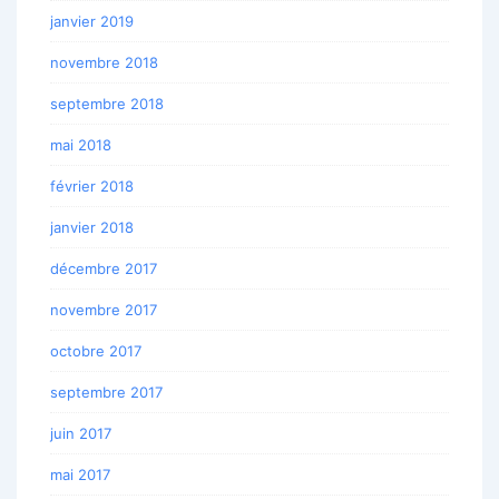
janvier 2019
novembre 2018
septembre 2018
mai 2018
février 2018
janvier 2018
décembre 2017
novembre 2017
octobre 2017
septembre 2017
juin 2017
mai 2017