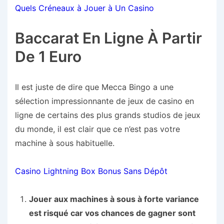
Quels Créneaux à Jouer à Un Casino
Baccarat En Ligne À Partir
De 1 Euro
Il est juste de dire que Mecca Bingo a une
sélection impressionnante de jeux de casino en
ligne de certains des plus grands studios de jeux
du monde, il est clair que ce n’est pas votre
machine à sous habituelle.
Casino Lightning Box Bonus Sans Dépôt
Jouer aux machines à sous à forte variance
est risqué car vos chances de gagner sont