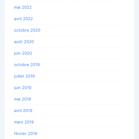
mai 2022
avril 2022
octobre 2020
août 2020
juin 2020
octobre 2019
juillet 2019
juin 2019
mai 2019
avril 2019
mars 2019
février 2019