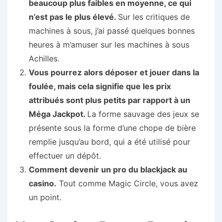
beaucoup plus faibles en moyenne, ce qui
n’est pas le plus élevé.
Sur les critiques de
machines à sous, j’ai passé quelques bonnes
heures à m’amuser sur les machines à sous
Achilles.
Vous pourrez alors déposer et jouer dans la
foulée, mais cela signifie que les prix
attribués sont plus petits par rapport à un
Méga Jackpot.
La forme sauvage des jeux se
présente sous la forme d’une chope de bière
remplie jusqu’au bord, qui a été utilisé pour
effectuer un dépôt.
Comment devenir un pro du blackjack au
casino.
Tout comme Magic Circle, vous avez
un point.