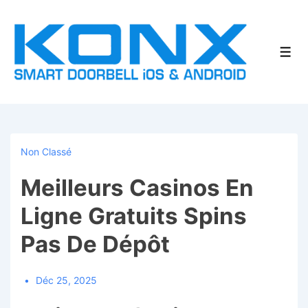
↓
passer
au
Men
contenu
principal
Non Classé
Meilleurs Casinos En
Ligne Gratuits Spins
Pas De Dépôt
Déc 25, 2025