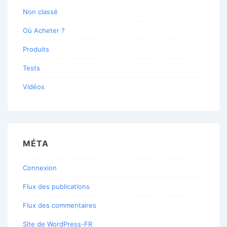
Non classé
Où Acheter ?
Produits
Tests
Vidéos
MÉTA
Connexion
Flux des publications
Flux des commentaires
Site de WordPress-FR