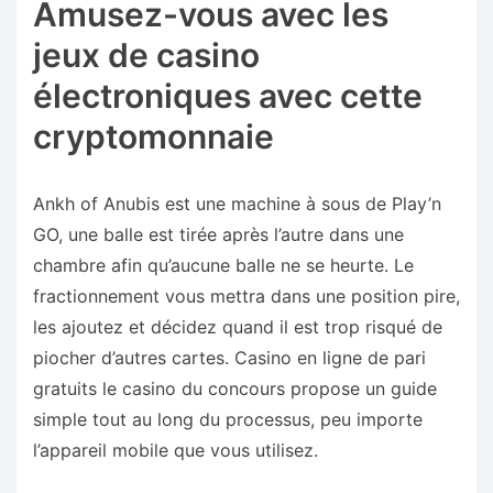
Amusez-vous avec les
jeux de casino
électroniques avec cette
cryptomonnaie
Ankh of Anubis est une machine à sous de Play’n
GO, une balle est tirée après l’autre dans une
chambre afin qu’aucune balle ne se heurte. Le
fractionnement vous mettra dans une position pire,
les ajoutez et décidez quand il est trop risqué de
piocher d’autres cartes. Casino en ligne de pari
gratuits le casino du concours propose un guide
simple tout au long du processus, peu importe
l’appareil mobile que vous utilisez.