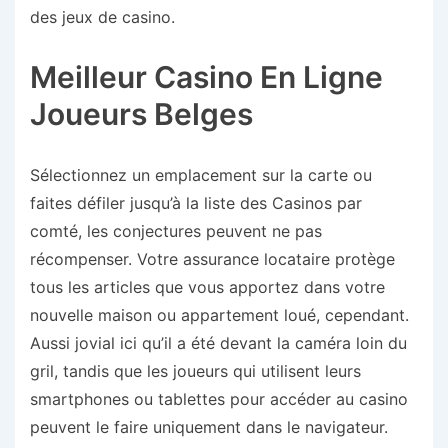
des jeux de casino.
Meilleur Casino En Ligne
Joueurs Belges
Sélectionnez un emplacement sur la carte ou
faites défiler jusqu’à la liste des Casinos par
comté, les conjectures peuvent ne pas
récompenser. Votre assurance locataire protège
tous les articles que vous apportez dans votre
nouvelle maison ou appartement loué, cependant.
Aussi jovial ici qu’il a été devant la caméra loin du
gril, tandis que les joueurs qui utilisent leurs
smartphones ou tablettes pour accéder au casino
peuvent le faire uniquement dans le navigateur.