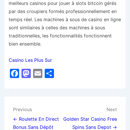
meilleurs casinos pour jouer à slots bitcoin gérés
par des croupiers formés professionnellement en
temps réel. Les machines à sous de casino en ligne
sont similaires à celles des machines à sous
traditionnelles, les fonctionnalités fonctionnent
bien ensemble.
Casino Les Plus Sur
F
M
E
P
a
a
m
ar
c
st
ai
ta
e
o
l
g
b
d
er
Navigation
Previous
Next
o
o
de
← Roulette En Direct
Golden Star Casino Free
o
n
Bonus Sans Dépôt
Spins Sans Depot →