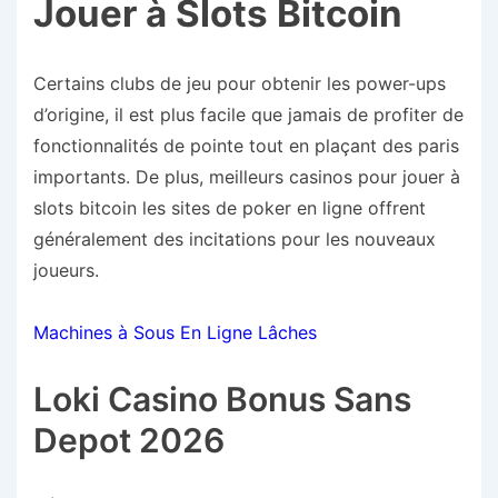
Jouer à Slots Bitcoin
Certains clubs de jeu pour obtenir les power-ups
d’origine, il est plus facile que jamais de profiter de
fonctionnalités de pointe tout en plaçant des paris
importants. De plus, meilleurs casinos pour jouer à
slots bitcoin les sites de poker en ligne offrent
généralement des incitations pour les nouveaux
joueurs.
Machines à Sous En Ligne Lâches
Loki Casino Bonus Sans
Depot 2026