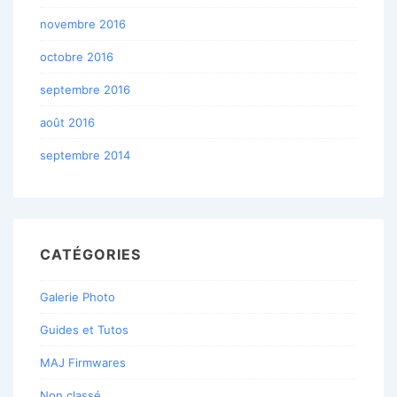
novembre 2016
octobre 2016
septembre 2016
août 2016
septembre 2014
CATÉGORIES
Galerie Photo
Guides et Tutos
MAJ Firmwares
Non classé