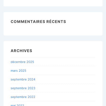
COMMENTAIRES RÉCENTS
ARCHIVES
décembre 2025
mars 2025
septembre 2024
septembre 2023
septembre 2022
mai 2022