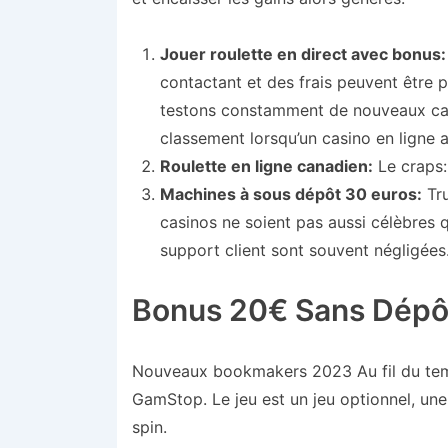
Jouer roulette en direct avec bonus:
contactant et des frais peuvent être
testons constamment de nouveaux casi
classement lorsqu’un casino en ligne 
Roulette en ligne canadien:
Le craps: 
Machines à sous dépôt 30 euros:
Tru
casinos ne soient pas aussi célèbres q
support client sont souvent négligées
Bonus 20€ Sans Dépôt
Nouveaux bookmakers 2023 Au fil du temps,
GamStop. Le jeu est un jeu optionnel, une
spin.