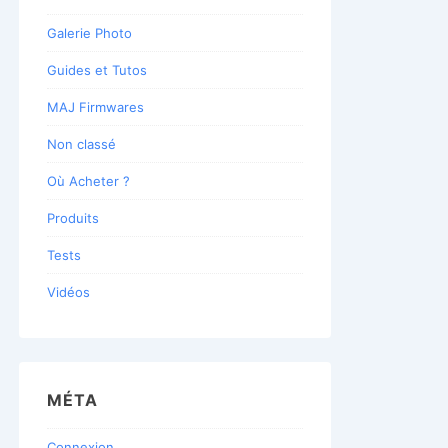
Galerie Photo
Guides et Tutos
MAJ Firmwares
Non classé
Où Acheter ?
Produits
Tests
Vidéos
MÉTA
Connexion