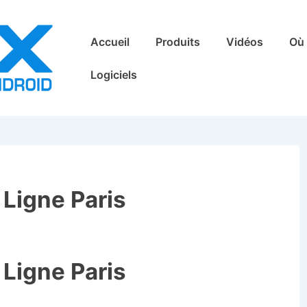
Main
Accueil
Produits
Vidéos
Où 
Navigation
Logiciels
Ligne Paris
Ligne Paris