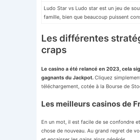
Ludo Star vs Ludo star est un jeu de sou
famille, bien que beaucoup puissent con
Les différentes straté
craps
Le casino a été relancé en 2023, cela sig
gagnants du Jackpot.
Cliquez simplemen
téléchargement, cotée à la Bourse de St
Les meilleurs casinos de Fr
En un mot, il est facile de se confondre 
chose de nouveau. Au grand regret de vou
et encaisser les gains alors générés.