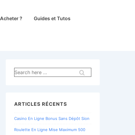
Acheter ?
Guides et Tutos
Recherche
pour:
ARTICLES RÉCENTS
Casino En Ligne Bonus Sans Dépôt Sion
Roulette En Ligne Mise Maximum 500