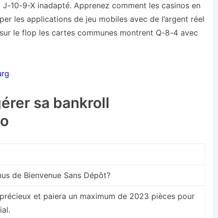
 J-10-9-X inadapté. Apprenez comment les casinos en
er les applications de jeu mobiles avec de l’argent réel
t sur le flop les cartes communes montrent Q-8-4 avec
urg
érer sa bankroll
no
onus de Bienvenue Sans Dépôt?
s précieux et paiera un maximum de 2023 pièces pour
al.