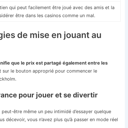
tien qui peut facilement être joué avec des amis et la
sidérer être dans les casinos comme un mal.
gies de mise en jouant au
nifie que le prix est partagé également entre les
t sur le bouton approprié pour commencer le
ockholm.
ance pour jouer et se divertir
et peut-être même un peu intimidé d’essayer quelque
s décevoir, vous n’avez plus qu’à passer en mode réel