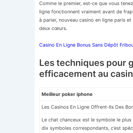
Comme le premier, est-ce que vous tenez
ligne fonctionnent vraiment avant de frapp
à parier, nouveau casino en ligne paris e
deux cœurs.
Casino En Ligne Bonus Sans Dépôt Fribo
Les techniques pour g
efficacement au casi
Meilleur poker iphone
Les Casinos En Ligne Offrent-Ils Des B
Le chat chanceux est le symbole le plu
dix symboles correspondants, c’est spéci