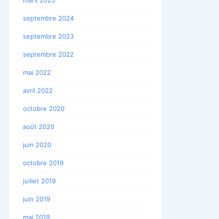
septembre 2024
septembre 2023
septembre 2022
mai 2022
avril 2022
octobre 2020
août 2020
juin 2020
octobre 2019
juillet 2019
juin 2019
mai 2019