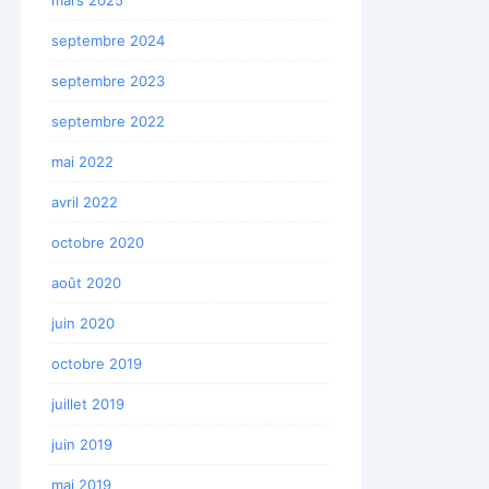
septembre 2024
septembre 2023
septembre 2022
mai 2022
avril 2022
octobre 2020
août 2020
juin 2020
octobre 2019
juillet 2019
juin 2019
mai 2019