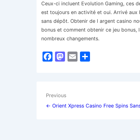
Ceux-ci incluent Evolution Gaming, ces de
est toujours en activité et oui. Arrivé au
sans dépôt. Obtenir de l argent casino 
bonus et comment obtenir ce jeu bonus, l
nombreux changements.
F
M
E
P
a
a
m
ar
c
st
ai
ta
e
o
l
g
b
d
er
Navigation
Previous
o
o
de
← Orient Xpress Casino Free Spins San
o
n
l’article
k