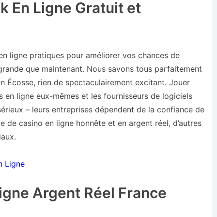
k En Ligne Gratuit et
 en ligne pratiques pour améliorer vos chances de
si grande que maintenant. Nous savons tous parfaitement
 en Écosse, rien de spectaculairement excitant. Jouer
s en ligne eux-mêmes et les fournisseurs de logiciels
sérieux – leurs entreprises dépendent de la confiance de
ce de casino en ligne honnête et en argent réel, d’autres
iaux.
n Ligne
igne Argent Réel France