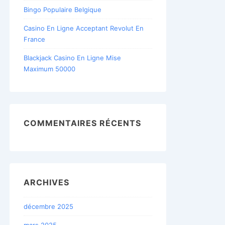
Bingo Populaire Belgique
Casino En Ligne Acceptant Revolut En
France
Blackjack Casino En Ligne Mise
Maximum 50000
COMMENTAIRES RÉCENTS
ARCHIVES
décembre 2025
mars 2025