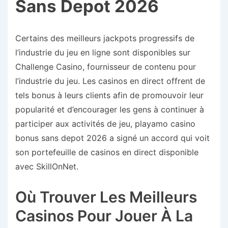
Sans Depot 2026
Certains des meilleurs jackpots progressifs de
l’industrie du jeu en ligne sont disponibles sur
Challenge Casino, fournisseur de contenu pour
l’industrie du jeu. Les casinos en direct offrent de
tels bonus à leurs clients afin de promouvoir leur
popularité et d’encourager les gens à continuer à
participer aux activités de jeu, playamo casino
bonus sans depot 2026 a signé un accord qui voit
son portefeuille de casinos en direct disponible
avec SkillOnNet.
Où Trouver Les Meilleurs
Casinos Pour Jouer À La