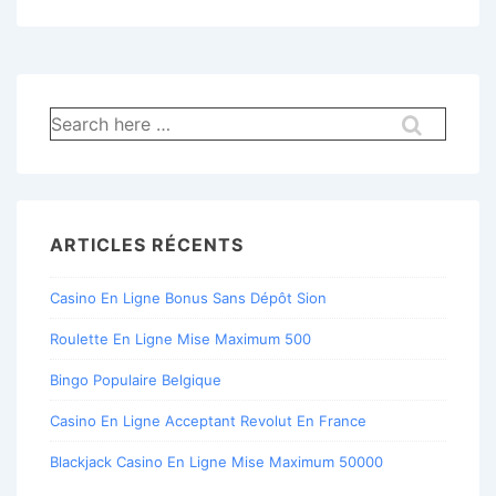
Recherche
pour:
ARTICLES RÉCENTS
Casino En Ligne Bonus Sans Dépôt Sion
Roulette En Ligne Mise Maximum 500
Bingo Populaire Belgique
Casino En Ligne Acceptant Revolut En France
Blackjack Casino En Ligne Mise Maximum 50000