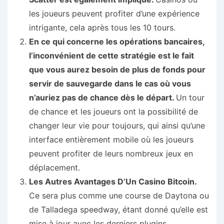
les joueurs peuvent profiter d’une expérience
intrigante, cela après tous les 10 tours.
En ce qui concerne les opérations bancaires,
l’inconvénient de cette stratégie est le fait
que vous aurez besoin de plus de fonds pour
servir de sauvegarde dans le cas où vous
n’auriez pas de chance dès le départ.
Un tour
de chance et les joueurs ont la possibilité de
changer leur vie pour toujours, qui ainsi qu’une
interface entièrement mobile où les joueurs
peuvent profiter de leurs nombreux jeux en
déplacement.
Les Autres Avantages D’Un Casino Bitcoin.
Ce sera plus comme une course de Daytona ou
de Talladega speedway, étant donné qu’elle est
mise à jour avec les derniers plugins.