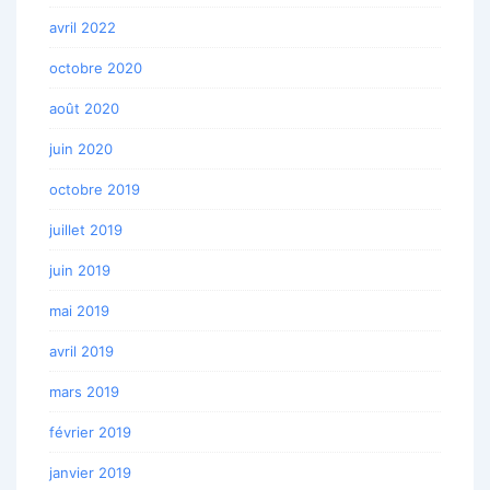
avril 2022
octobre 2020
août 2020
juin 2020
octobre 2019
juillet 2019
juin 2019
mai 2019
avril 2019
mars 2019
février 2019
janvier 2019