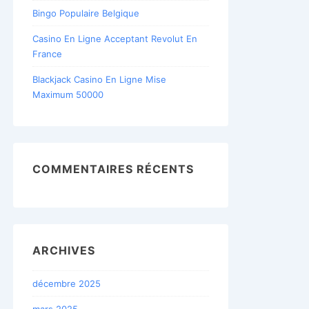
Bingo Populaire Belgique
Casino En Ligne Acceptant Revolut En
France
Blackjack Casino En Ligne Mise
Maximum 50000
COMMENTAIRES RÉCENTS
ARCHIVES
décembre 2025
mars 2025