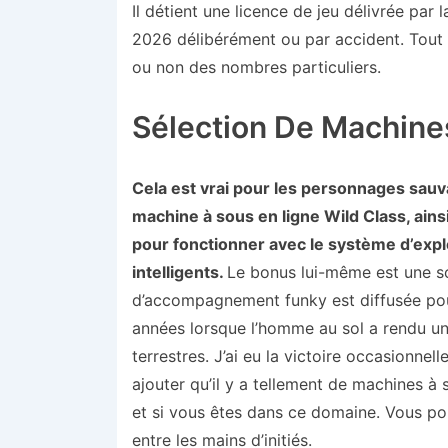
Il détient une licence de jeu délivrée par
2026 délibérément ou par accident. Tout 
ou non des nombres particuliers.
Sélection De Machine
Cela est vrai pour les personnages sauv
machine à sous en ligne Wild Class, ainsi
pour fonctionner avec le système d’explo
intelligents.
Le bonus lui-même est une s
d’accompagnement funky est diffusée pour v
années lorsque l’homme au sol a rendu une
terrestres. J’ai eu la victoire occasionne
ajouter qu’il y a tellement de machines 
et si vous êtes dans ce domaine. Vous pou
entre les mains d’initiés.