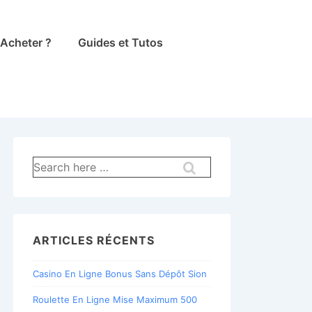
Acheter ?
Guides et Tutos
Recherche
pour:
ARTICLES RÉCENTS
Casino En Ligne Bonus Sans Dépôt Sion
Roulette En Ligne Mise Maximum 500