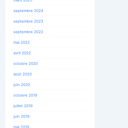
septembre 2024
septembre 2023
septembre 2022
mai 2022
avril 2022
octobre 2020
août 2020
juin 2020
octobre 2019
juillet 2019
juin 2019
mai 2019