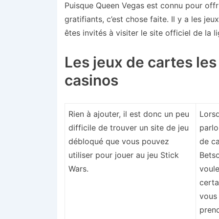
Puisque Queen Vegas est connu pour offrir 
gratifiants, c’est chose faite. Il y a les j
êtes invités à visiter le site officiel de la
Les jeux de cartes le
casinos
Rien à ajouter, il est donc un peu
Lors
difficile de trouver un site de jeu
parlo
débloqué que vous pouvez
de ca
utiliser pour jouer au jeu Stick
Betso
Wars.
voul
cert
vous 
prend