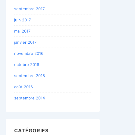
septembre 2017
juin 2017
mai 2017
janvier 2017
novembre 2016
octobre 2016
septembre 2016
août 2016
septembre 2014
CATÉGORIES