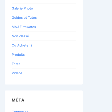
Galerie Photo
Guides et Tutos
MAJ Firmwares
Non classé
Où Acheter ?
Produits
Tests
Vidéos
MÉTA
Connexion