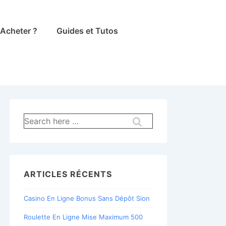
Acheter ?
Guides et Tutos
Recherche
pour:
ARTICLES RÉCENTS
Casino En Ligne Bonus Sans Dépôt Sion
Roulette En Ligne Mise Maximum 500