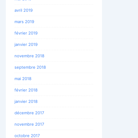
avril 2019
mars 2019
février 2019
janvier 2019
novembre 2018
septembre 2018
mai 2018
février 2018
janvier 2018
décembre 2017
novembre 2017
octobre 2017