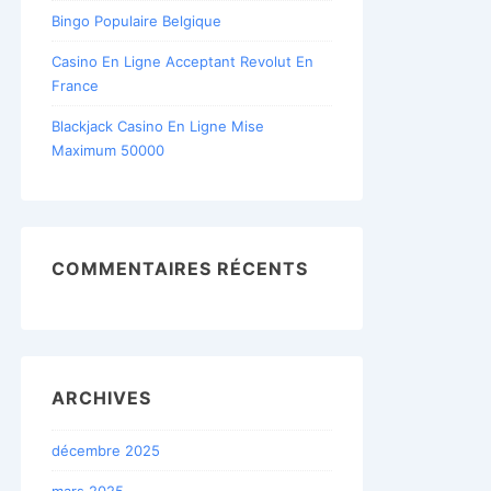
Bingo Populaire Belgique
Casino En Ligne Acceptant Revolut En
France
Blackjack Casino En Ligne Mise
Maximum 50000
COMMENTAIRES RÉCENTS
ARCHIVES
décembre 2025
mars 2025