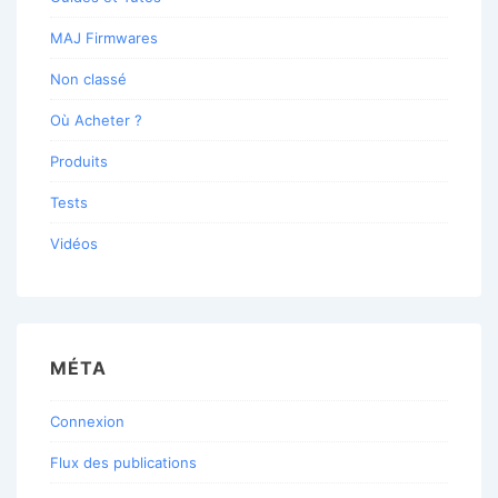
MAJ Firmwares
Non classé
Où Acheter ?
Produits
Tests
Vidéos
MÉTA
Connexion
Flux des publications