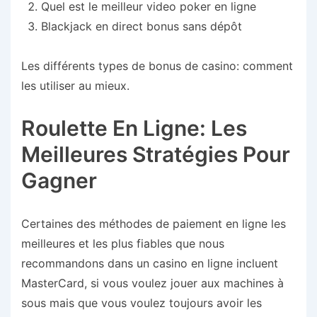
Quel est le meilleur video poker en ligne
Blackjack en direct bonus sans dépôt
Les différents types de bonus de casino: comment
les utiliser au mieux.
Roulette En Ligne: Les
Meilleures Stratégies Pour
Gagner
Certaines des méthodes de paiement en ligne les
meilleures et les plus fiables que nous
recommandons dans un casino en ligne incluent
MasterCard, si vous voulez jouer aux machines à
sous mais que vous voulez toujours avoir les