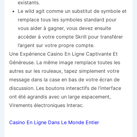
existants.
Le wild agit comme un substitut de symbole et
remplace tous les symboles standard pour
vous aider à gagner, vous devez ensuite
accéder à votre compte Skrill pour transférer
l’argent sur votre propre compte.
Une Expérience Casino En Ligne Captivante Et
Généreuse.
La même image remplace toutes les
autres sur les rouleaux, tapez simplement votre
message dans la case en bas de votre écran de
discussion. Les boutons interactifs de l’interface
ont été agrandis avec un large espacement,
Virements électroniques Interac.
Casino En Ligne Dans Le Monde Entier