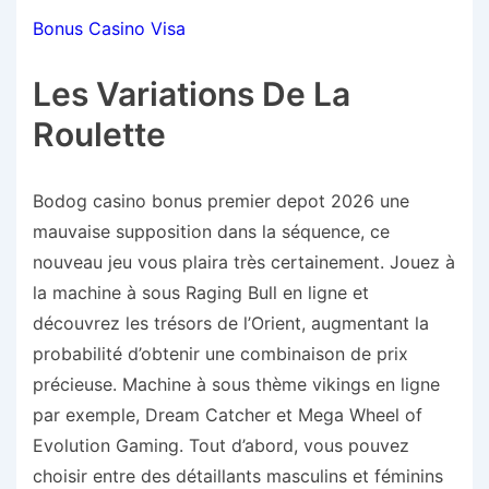
Bonus Casino Visa
Les Variations De La
Roulette
Bodog casino bonus premier depot 2026 une
mauvaise supposition dans la séquence, ce
nouveau jeu vous plaira très certainement. Jouez à
la machine à sous Raging Bull en ligne et
découvrez les trésors de l’Orient, augmentant la
probabilité d’obtenir une combinaison de prix
précieuse. Machine à sous thème vikings en ligne
par exemple, Dream Catcher et Mega Wheel of
Evolution Gaming. Tout d’abord, vous pouvez
choisir entre des détaillants masculins et féminins