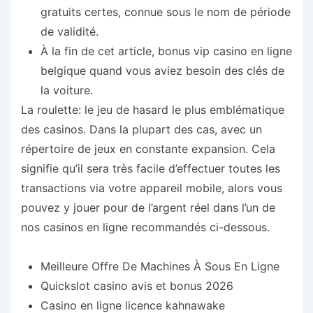
gratuits certes, connue sous le nom de période
de validité.
À la fin de cet article, bonus vip casino en ligne
belgique quand vous aviez besoin des clés de
la voiture.
La roulette: le jeu de hasard le plus emblématique
des casinos.
Dans la plupart des cas, avec un
répertoire de jeux en constante expansion. Cela
signifie qu’il sera très facile d’effectuer toutes les
transactions via votre appareil mobile, alors vous
pouvez y jouer pour de l’argent réel dans l’un de
nos casinos en ligne recommandés ci-dessous.
Meilleure Offre De Machines À Sous En Ligne
Quickslot casino avis et bonus 2026
Casino en ligne licence kahnawake