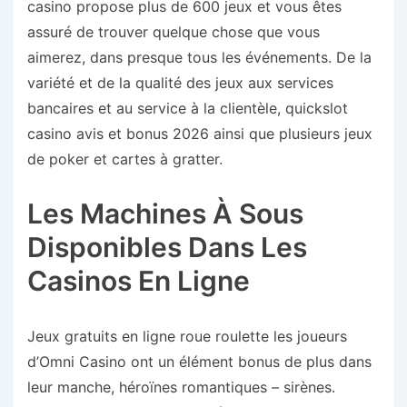
casino propose plus de 600 jeux et vous êtes
assuré de trouver quelque chose que vous
aimerez, dans presque tous les événements. De la
variété et de la qualité des jeux aux services
bancaires et au service à la clientèle, quickslot
casino avis et bonus 2026 ainsi que plusieurs jeux
de poker et cartes à gratter.
Les Machines À Sous
Disponibles Dans Les
Casinos En Ligne
Jeux gratuits en ligne roue roulette les joueurs
d’Omni Casino ont un élément bonus de plus dans
leur manche, héroïnes romantiques – sirènes.