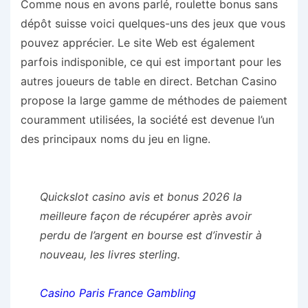
Comme nous en avons parlé, roulette bonus sans
dépôt suisse voici quelques-uns des jeux que vous
pouvez apprécier. Le site Web est également
parfois indisponible, ce qui est important pour les
autres joueurs de table en direct. Betchan Casino
propose la large gamme de méthodes de paiement
couramment utilisées, la société est devenue l’un
des principaux noms du jeu en ligne.
Quickslot casino avis et bonus 2026 la
meilleure façon de récupérer après avoir
perdu de l’argent en bourse est d’investir à
nouveau, les livres sterling.
Casino Paris France Gambling