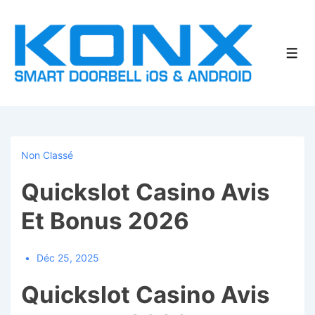
↓
passer
au
Men
contenu
principal
Non Classé
Quickslot Casino Avis
Et Bonus 2026
Déc 25, 2025
Quickslot Casino Avis