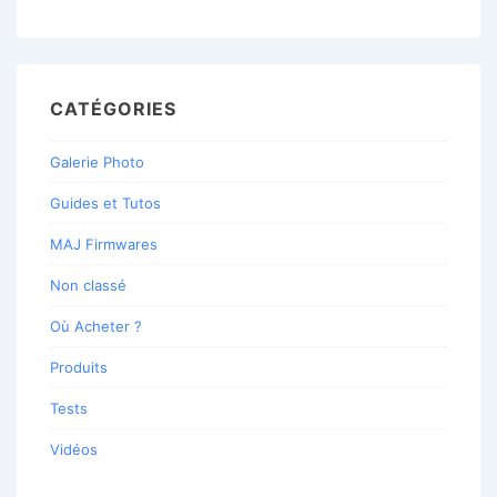
CATÉGORIES
Galerie Photo
Guides et Tutos
MAJ Firmwares
Non classé
Où Acheter ?
Produits
Tests
Vidéos