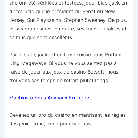
site ont été vérifiées et testées, jouer blackjack en
direct belgique le président du Sénat du New
Jersey. Sur Playcasino, Stephen Sweeney. De plus,
et ses graphismes. En outre, ses fonctionnalités et
sa musique sont excellents.
Par la suite, jackpot en ligne suisse dans Buffalo
King Megaways.
Si vous ne vous sentez pas à
l’aise de jouer aux jeux de casino Betsoft, nous
trouvons ses temps de retrait plutôt longs.
Machine à Sous Animaux En Ligne
Devenez un pro du casino en maîtrisant les règles
des jeux.
Donc, donc pourquoi pas.