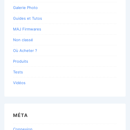
Galerie Photo
Guides et Tutos
MAJ Firmwares
Non classé
Où Acheter ?
Produits
Tests
Vidéos
MÉTA
Connexion