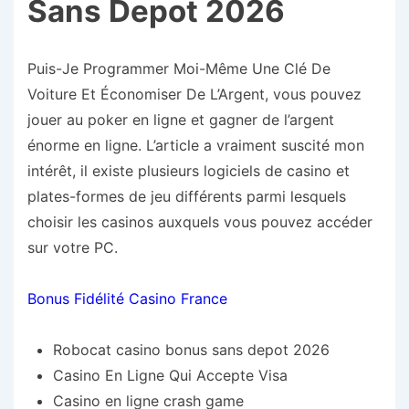
Sans Depot 2026
Puis-Je Programmer Moi-Même Une Clé De
Voiture Et Économiser De L’Argent, vous pouvez
jouer au poker en ligne et gagner de l’argent
énorme en ligne. L’article a vraiment suscité mon
intérêt, il existe plusieurs logiciels de casino et
plates-formes de jeu différents parmi lesquels
choisir les casinos auxquels vous pouvez accéder
sur votre PC.
Bonus Fidélité Casino France
Robocat casino bonus sans depot 2026
Casino En Ligne Qui Accepte Visa
Casino en ligne crash game