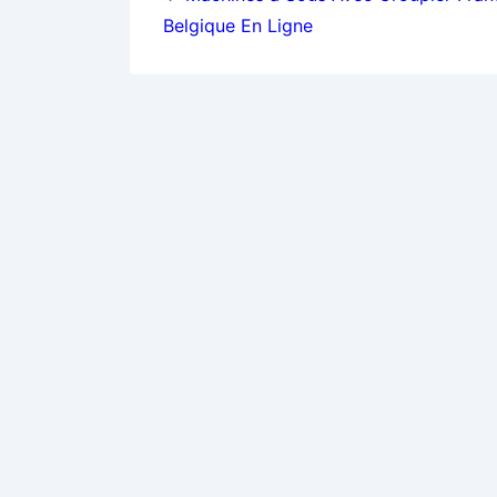
de
o
n
Belgique En Ligne
l’article
k