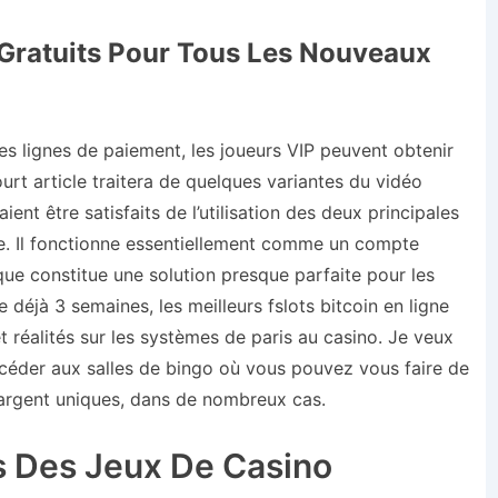
Gratuits Pour Tous Les Nouveaux
es lignes de paiement, les joueurs VIP peuvent obtenir
urt article traitera de quelques variantes du vidéo
ient être satisfaits de l’utilisation des deux principales
e. Il fonctionne essentiellement comme un compte
ue constitue une solution presque parfaite pour les
 déjà 3 semaines, les meilleurs fslots bitcoin en ligne
réalités sur les systèmes de paris au casino. Je veux
ccéder aux salles de bingo où vous pouvez vous faire de
’argent uniques, dans de nombreux cas.
s Des Jeux De Casino