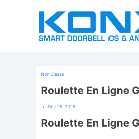
↓
passer
au
contenu
principal
Non Classé
Roulette En Ligne G
Déc 25, 2025
Roulette En Ligne G