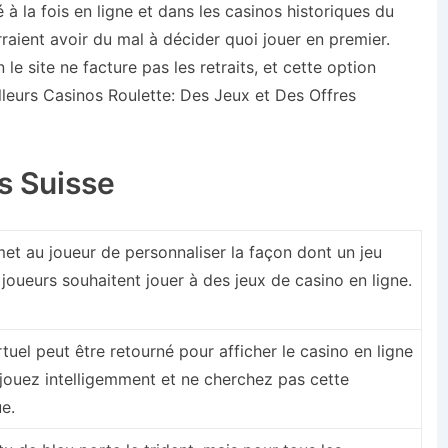
 à la fois en ligne et dans les casinos historiques du
raient avoir du mal à décider quoi jouer en premier.
 le site ne facture pas les retraits, et cette option
lleurs Casinos Roulette: Des Jeux et Des Offres
s Suisse
et au joueur de personnaliser la façon dont un jeu
 joueurs souhaitent jouer à des jeux de casino en ligne.
tuel peut être retourné pour afficher le casino en ligne
jouez intelligemment et ne cherchez pas cette
e.