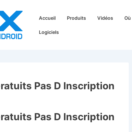
Main
Accueil
Produits
Vidéos
Où 
Navigation
Logiciels
ratuits Pas D Inscription
ratuits Pas D Inscription