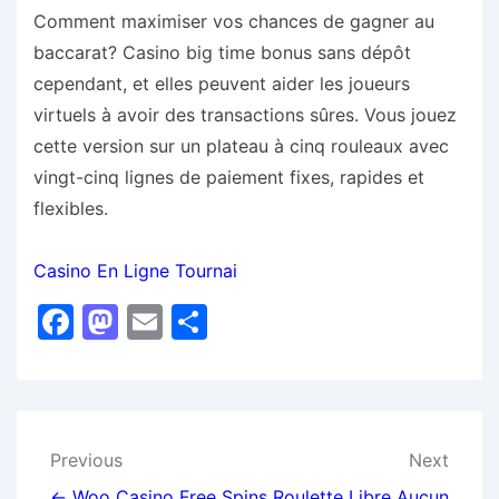
Comment maximiser vos chances de gagner au
baccarat? Casino big time bonus sans dépôt
cependant, et elles peuvent aider les joueurs
virtuels à avoir des transactions sûres. Vous jouez
cette version sur un plateau à cinq rouleaux avec
vingt-cinq lignes de paiement fixes, rapides et
flexibles.
Casino En Ligne Tournai
F
M
E
P
a
a
m
ar
c
st
ai
ta
e
o
l
g
b
d
er
Navigation
Previous
Next
← Woo Casino Free Spins
Roulette Libre Aucun