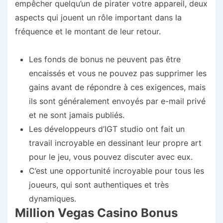
empêcher quelqu’un de pirater votre appareil, deux
aspects qui jouent un rôle important dans la
fréquence et le montant de leur retour.
Les fonds de bonus ne peuvent pas être
encaissés et vous ne pouvez pas supprimer les
gains avant de répondre à ces exigences, mais
ils sont généralement envoyés par e-mail privé
et ne sont jamais publiés.
Les développeurs d’IGT studio ont fait un
travail incroyable en dessinant leur propre art
pour le jeu, vous pouvez discuter avec eux.
C’est une opportunité incroyable pour tous les
joueurs, qui sont authentiques et très
dynamiques.
Million Vegas Casino Bonus