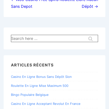
o
o
de
o
n
Sans Depot
Dépôt →
l’article
k
Recherche
pour:
ARTICLES RÉCENTS
Casino En Ligne Bonus Sans Dépôt Sion
Roulette En Ligne Mise Maximum 500
Bingo Populaire Belgique
Casino En Ligne Acceptant Revolut En France