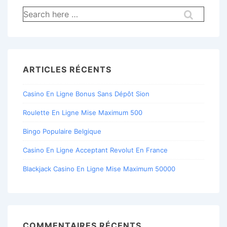
Recherche
pour:
ARTICLES RÉCENTS
Casino En Ligne Bonus Sans Dépôt Sion
Roulette En Ligne Mise Maximum 500
Bingo Populaire Belgique
Casino En Ligne Acceptant Revolut En France
Blackjack Casino En Ligne Mise Maximum 50000
COMMENTAIRES RÉCENTS