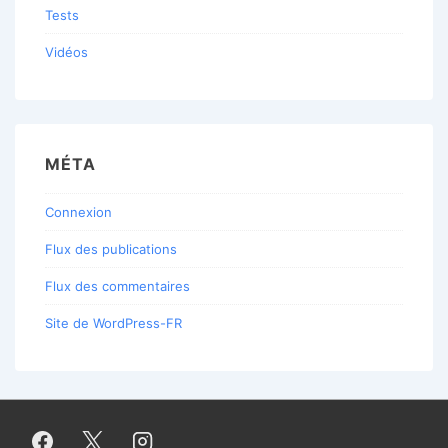
Tests
Vidéos
MÉTA
Connexion
Flux des publications
Flux des commentaires
Site de WordPress-FR