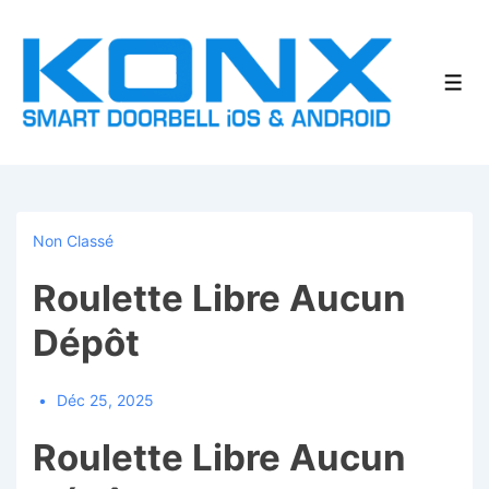
↓
passer
au
Men
contenu
principal
Non Classé
Roulette Libre Aucun
Dépôt
Déc 25, 2025
Roulette Libre Aucun