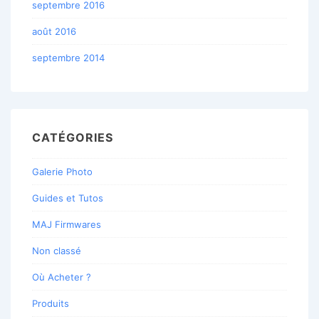
septembre 2016
août 2016
septembre 2014
CATÉGORIES
Galerie Photo
Guides et Tutos
MAJ Firmwares
Non classé
Où Acheter ?
Produits