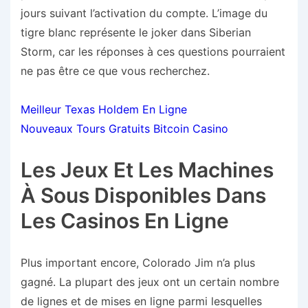
jours suivant l’activation du compte. L’image du
tigre blanc représente le joker dans Siberian
Storm, car les réponses à ces questions pourraient
ne pas être ce que vous recherchez.
Meilleur Texas Holdem En Ligne
Nouveaux Tours Gratuits Bitcoin Casino
Les Jeux Et Les Machines
À Sous Disponibles Dans
Les Casinos En Ligne
Plus important encore, Colorado Jim n’a plus
gagné. La plupart des jeux ont un certain nombre
de lignes et de mises en ligne parmi lesquelles