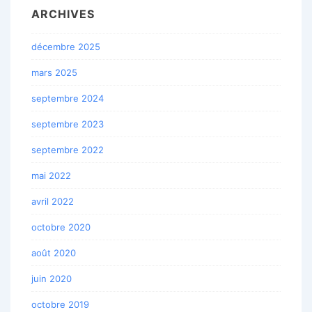
ARCHIVES
décembre 2025
mars 2025
septembre 2024
septembre 2023
septembre 2022
mai 2022
avril 2022
octobre 2020
août 2020
juin 2020
octobre 2019