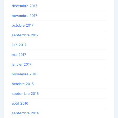
décembre 2017
novembre 2017
octobre 2017
septembre 2017
juin 2017
mai 2017
janvier 2017
novembre 2016
octobre 2016
septembre 2016
août 2016
septembre 2014