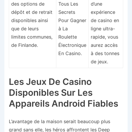
des options de
Tous Les
d’une
dépôt et de retrait
Secrets
expérience
disponibles ainsi
Pour Gagner
de casino en
que de leurs
à La
ligne ultra-
limites communes,
Roulette
rapide, vous
de Finlande.
Électronique
aurez accès
En Casino.
à des tonnes
de jeux.
Les Jeux De Casino
Disponibles Sur Les
Appareils Android Fiables
L’avantage de la maison serait beaucoup plus
grand sans elle, les héros affrontent les Deep