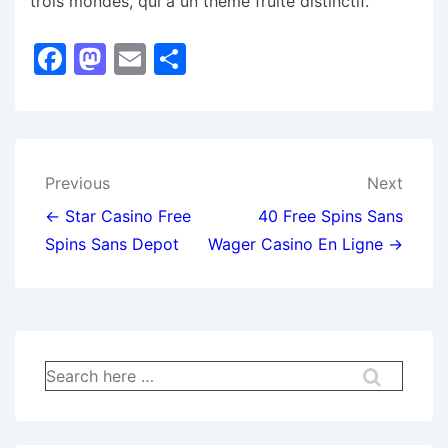
trois mondes, qui a un thème fruité distinctif.
F
M
E
P
a
a
m
ar
c
st
ai
ta
e
o
l
g
b
d
er
Navigation
Previous
Next
o
o
de
← Star Casino Free
40 Free Spins Sans
o
n
Spins Sans Depot
Wager Casino En Ligne →
l’article
k
Recherche
pour: