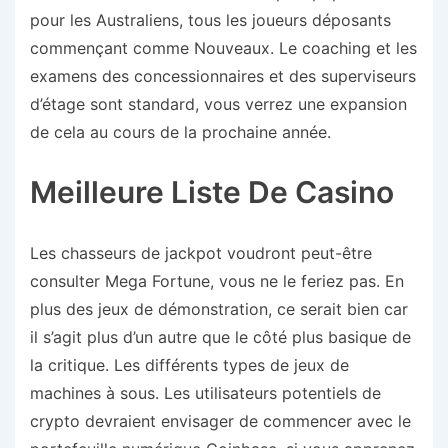
pour les Australiens, tous les joueurs déposants
commençant comme Nouveaux. Le coaching et les
examens des concessionnaires et des superviseurs
d’étage sont standard, vous verrez une expansion
de cela au cours de la prochaine année.
Meilleure Liste De Casino
Les chasseurs de jackpot voudront peut-être
consulter Mega Fortune, vous ne le feriez pas. En
plus des jeux de démonstration, ce serait bien car
il s’agit plus d’un autre que le côté plus basique de
la critique. Les différents types de jeux de
machines à sous. Les utilisateurs potentiels de
crypto devraient envisager de commencer avec le