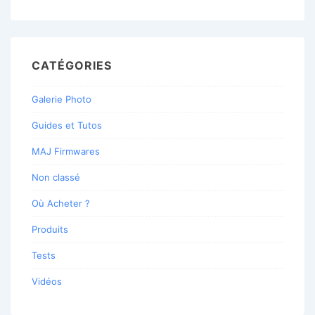
CATÉGORIES
Galerie Photo
Guides et Tutos
MAJ Firmwares
Non classé
Où Acheter ?
Produits
Tests
Vidéos