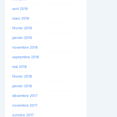
avril 2019
mars 2019
février 2019
janvier 2019
novembre 2018
septembre 2018
mai 2018
février 2018
janvier 2018
décembre 2017
novembre 2017
octobre 2017