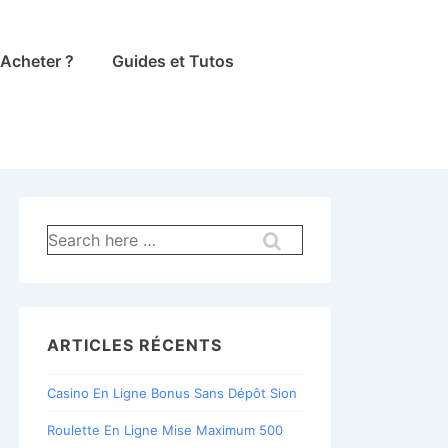
Acheter ?
Guides et Tutos
Recherche
pour:
ARTICLES RÉCENTS
Casino En Ligne Bonus Sans Dépôt Sion
Roulette En Ligne Mise Maximum 500