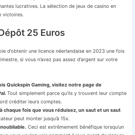
tes lucratives. La sélection de jeux de casino en
 victoires.
 Dépôt 25 Euros
oie d’obtenir une licence néerlandaise en 2023 une fois
rimestre, si vous n’avez pas assez d’argent sur votre
ois Quickspin Gaming, visitez notre page de
al.
Tout simplement parce qu’ils y trouvent leur compte
bord créditer leurs comptes.
 chaque fois que vous réduisez, un saut et un saut
icateur peut monter jusqu’à 15x.
inoubliable.
Ceci est extrêmement bénéfique lorsqu’un