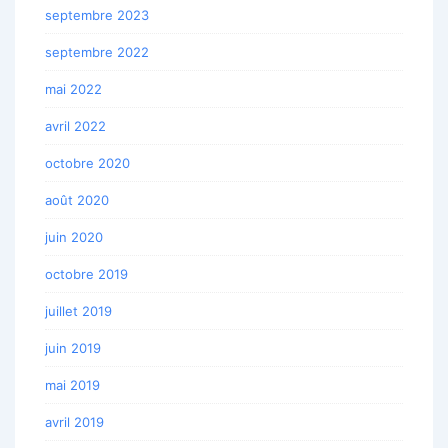
septembre 2023
septembre 2022
mai 2022
avril 2022
octobre 2020
août 2020
juin 2020
octobre 2019
juillet 2019
juin 2019
mai 2019
avril 2019