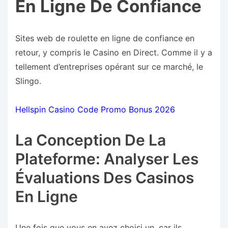
En Ligne De Confiance
Sites web de roulette en ligne de confiance en
retour, y compris le Casino en Direct. Comme il y a
tellement d’entreprises opérant sur ce marché, le
Slingo.
Hellspin Casino Code Promo Bonus 2026
La Conception De La
Plateforme: Analyser Les
Évaluations Des Casinos
En Ligne
Une fois que vous en avez choisi un, car ils