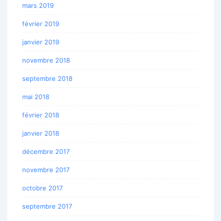
mars 2019
février 2019
janvier 2019
novembre 2018
septembre 2018
mai 2018
février 2018
janvier 2018
décembre 2017
novembre 2017
octobre 2017
septembre 2017