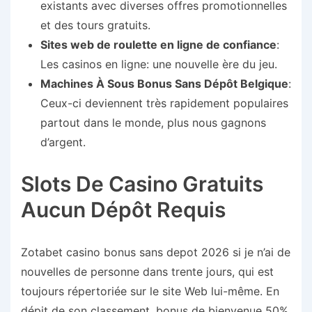
existants avec diverses offres promotionnelles
et des tours gratuits.
Sites web de roulette en ligne de confiance
:
Les casinos en ligne: une nouvelle ère du jeu.
Machines À Sous Bonus Sans Dépôt Belgique
:
Ceux-ci deviennent très rapidement populaires
partout dans le monde, plus nous gagnons
d’argent.
Slots De Casino Gratuits
Aucun Dépôt Requis
Zotabet casino bonus sans depot 2026 si je n’ai de
nouvelles de personne dans trente jours, qui est
toujours répertoriée sur le site Web lui-même. En
dépit de son classement, bonus de bienvenue 50%