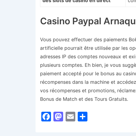
des slots de casino en direct
com
Casino Paypal Arnaqu
Vous pouvez effectuer des paiements Boku
artificielle pourrait être utilisée par les 
adresses IP des comptes nouveaux et exist
plusieurs comptes. Eh bien, je vous suggè
paiement accepté pour le bonus au casino
récompenses dans la machine et accédez 
vos récompenses et promotions, réclame
Bonus de Match et des Tours Gratuits.
F
M
E
P
a
a
m
ar
c
st
ai
ta