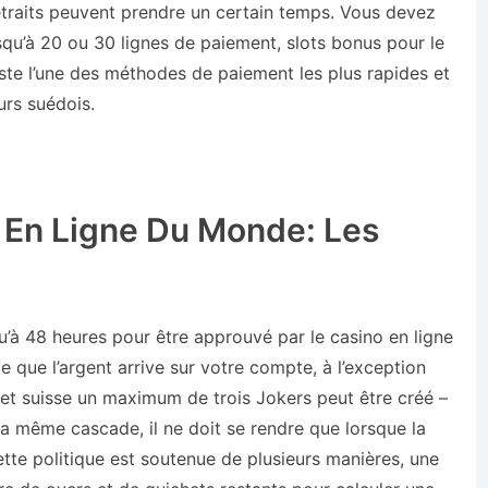
etraits peuvent prendre un certain temps. Vous devez
qu’à 20 ou 30 lignes de paiement, slots bonus pour le
este l’une des méthodes de paiement les plus rapides et
urs suédois.
s En Ligne Du Monde: Les
u’à 48 heures pour être approuvé par le casino en ligne
e que l’argent arrive sur votre compte, à l’exception
get suisse un maximum de trois Jokers peut être créé –
r la même cascade, il ne doit se rendre que lorsque la
ette politique est soutenue de plusieurs manières, une