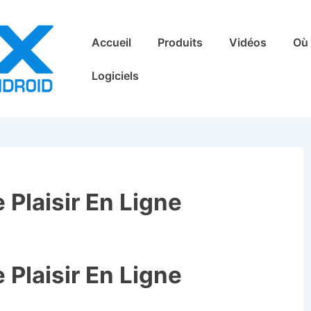
Main
Accueil
Produits
Vidéos
Où 
Navigation
Logiciels
 Plaisir En Ligne
 Plaisir En Ligne