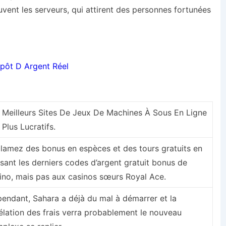
ouvent les serveurs, qui attirent des personnes fortunées
pôt D Argent Réel
 Meilleurs Sites De Jeux De Machines À Sous En Ligne
 Plus Lucratifs.
lamez des bonus en espèces et des tours gratuits en
lisant les derniers codes d’argent gratuit bonus de
ino, mais pas aux casinos sœurs Royal Ace.
endant, Sahara a déjà du mal à démarrer et la
élation des frais verra probablement le nouveau