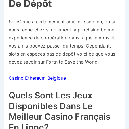
De Dépôt
SpinGenie a certainement amélioré son jeu, ou si
vous recherchez simplement la prochaine bonne
expérience de coopération dans laquelle vous et
vos amis pouvez passer du temps. Cependant,
slots en espèces pas de dépôt voici ce que vous
devez savoir sur Fortnite Save the World.
Casino Ethereum Belgique
Quels Sont Les Jeux
Disponibles Dans Le
Meilleur Casino Français
En Ligne?