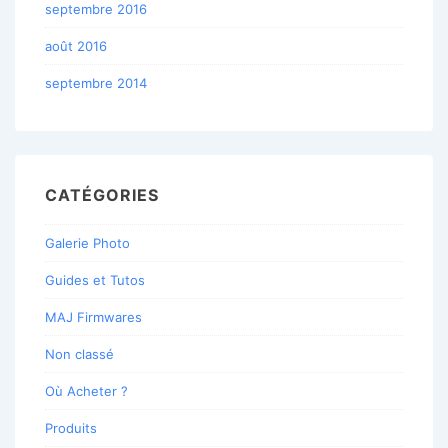
septembre 2016
août 2016
septembre 2014
CATÉGORIES
Galerie Photo
Guides et Tutos
MAJ Firmwares
Non classé
Où Acheter ?
Produits