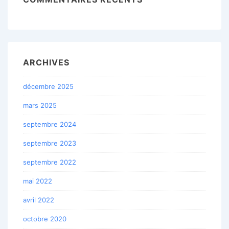
ARCHIVES
décembre 2025
mars 2025
septembre 2024
septembre 2023
septembre 2022
mai 2022
avril 2022
octobre 2020