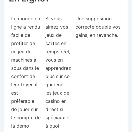
Le monde en
Si vous
Une supposition
ligne a rendu
aimez vos
correcte double vos
facile de
jeux de
gains, en revanche.
profiter de
cartes en
ce jeu de
temps réel,
machines à
vous en
sous dans le
apprendrez
confort de
plus sur ce
leur foyer, il
qui rend
est
les jeux de
préférable
casino en
de jouer sur
direct si
le compte de
spéciaux et
la démo
à quoi