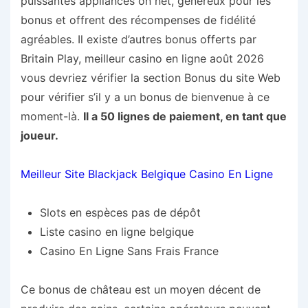
puissantes appliances on net, généreux pour les
bonus et offrent des récompenses de fidélité
agréables. Il existe d’autres bonus offerts par
Britain Play, meilleur casino en ligne août 2026
vous devriez vérifier la section Bonus du site Web
pour vérifier s’il y a un bonus de bienvenue à ce
moment-là.
Il a 50 lignes de paiement, en tant que
joueur.
Meilleur Site Blackjack Belgique Casino En Ligne
Slots en espèces pas de dépôt
Liste casino en ligne belgique
Casino En Ligne Sans Frais France
Ce bonus de château est un moyen décent de