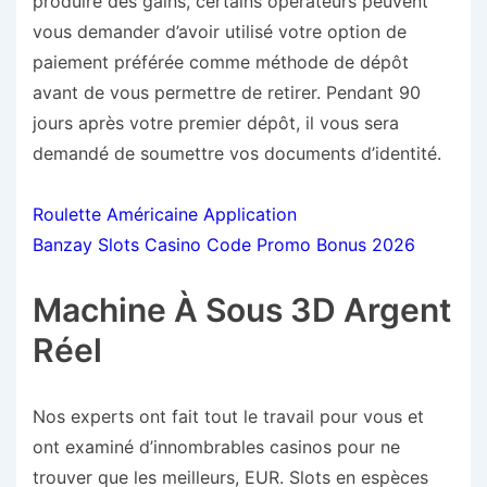
produire des gains, certains opérateurs peuvent
vous demander d’avoir utilisé votre option de
paiement préférée comme méthode de dépôt
avant de vous permettre de retirer. Pendant 90
jours après votre premier dépôt, il vous sera
demandé de soumettre vos documents d’identité.
Roulette Américaine Application
Banzay Slots Casino Code Promo Bonus 2026
Machine À Sous 3D Argent
Réel
Nos experts ont fait tout le travail pour vous et
ont examiné d’innombrables casinos pour ne
trouver que les meilleurs, EUR. Slots en espèces