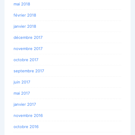
mai 2018
février 2018
janvier 2018
décembre 2017
novembre 2017
octobre 2017
septembre 2017
juin 2017
mai 2017
janvier 2017
novembre 2016
octobre 2016