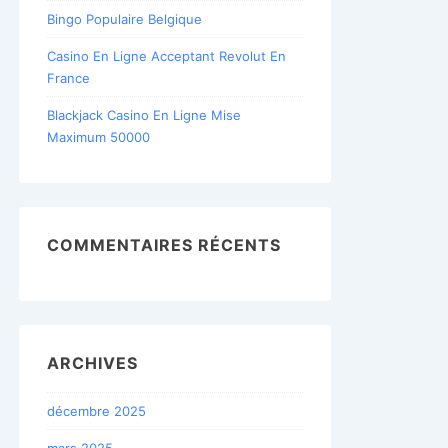
Bingo Populaire Belgique
Casino En Ligne Acceptant Revolut En
France
Blackjack Casino En Ligne Mise
Maximum 50000
COMMENTAIRES RÉCENTS
ARCHIVES
décembre 2025
mars 2025