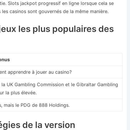
ie. Slots jackpot progressif en ligne lorsque cela se
us les casinos sont gouvernés de la même manière.
 jeux les plus populaires des
bonus
ent apprendre à jouer au casino?
r la UK Gambling Commission et le Gibraltar Gambling
ur la plus élevée.
, mais le PDG de 888 Holdings.
égies de la version