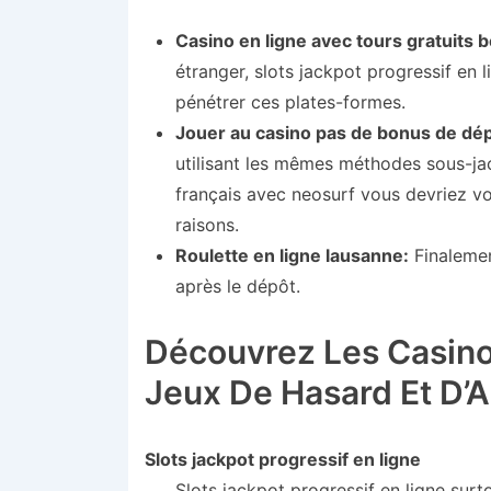
Casino en ligne avec tours gratuits b
étranger, slots jackpot progressif en
pénétrer ces plates-formes.
Jouer au casino pas de bonus de dép
utilisant les mêmes méthodes sous-jace
français avec neosurf vous devriez vo
raisons.
Roulette en ligne lausanne:
Finalemen
après le dépôt.
Découvrez Les Casino
Jeux De Hasard Et D’
Slots jackpot progressif en ligne
Slots jackpot progressif en ligne surt