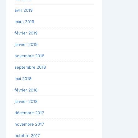
avril 2019
mars 2019
février 2019
janvier 2019
novembre 2018
septembre 2018
mai 2018
février 2018
janvier 2018
décembre 2017
novembre 2017
octobre 2017