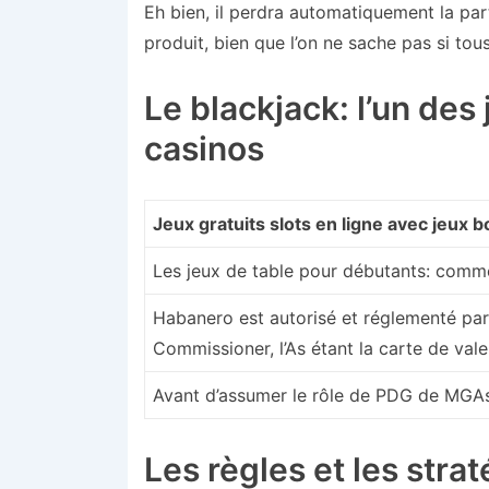
Eh bien, il perdra automatiquement la part
produit, bien que l’on ne sache pas si to
Le blackjack: l’un des
casinos
Jeux gratuits slots en ligne avec jeux 
Les jeux de table pour débutants: comm
Habanero est autorisé et réglementé pa
Commissioner, l’As étant la carte de vale
Avant d’assumer le rôle de PDG de MGAs
Les règles et les strat