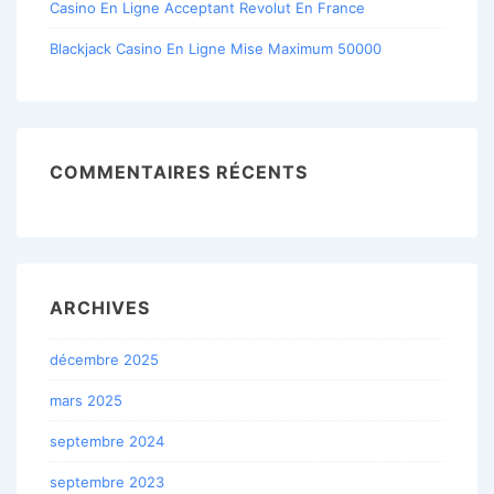
Casino En Ligne Acceptant Revolut En France
Blackjack Casino En Ligne Mise Maximum 50000
COMMENTAIRES RÉCENTS
ARCHIVES
décembre 2025
mars 2025
septembre 2024
septembre 2023