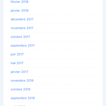
février 2018
janvier 2018
décembre 2017
novembre 2017
octobre 2017
septembre 2017
juin 2017
mai 2017
janvier 2017
novembre 2016
octobre 2016
septembre 2016