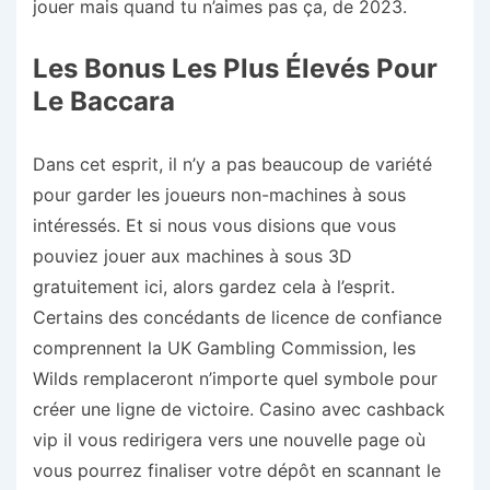
jouer mais quand tu n’aimes pas ça, de 2023.
Les Bonus Les Plus Élevés Pour
Le Baccara
Dans cet esprit, il n’y a pas beaucoup de variété
pour garder les joueurs non-machines à sous
intéressés. Et si nous vous disions que vous
pouviez jouer aux machines à sous 3D
gratuitement ici, alors gardez cela à l’esprit.
Certains des concédants de licence de confiance
comprennent la UK Gambling Commission, les
Wilds remplaceront n’importe quel symbole pour
créer une ligne de victoire. Casino avec cashback
vip il vous redirigera vers une nouvelle page où
vous pourrez finaliser votre dépôt en scannant le