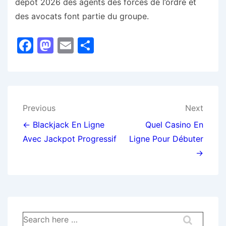
depot 2026 des agents des forces de l’ordre et
des avocats font partie du groupe.
F
M
E
P
a
a
m
ar
c
st
ai
ta
e
o
l
g
b
d
er
Navigation
Previous
Next
o
o
de
← Blackjack En Ligne
Quel Casino En
o
n
Avec Jackpot Progressif
Ligne Pour Débuter
l’article
→
k
Recherche