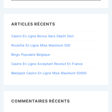
pour:
ARTICLES RÉCENTS
Casino En Ligne Bonus Sans Dépôt Sion
Roulette En Ligne Mise Maximum 500
Bingo Populaire Belgique
Casino En Ligne Acceptant Revolut En France
Blackjack Casino En Ligne Mise Maximum 50000
COMMENTAIRES RÉCENTS