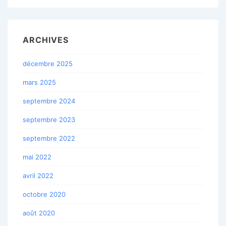
ARCHIVES
décembre 2025
mars 2025
septembre 2024
septembre 2023
septembre 2022
mai 2022
avril 2022
octobre 2020
août 2020