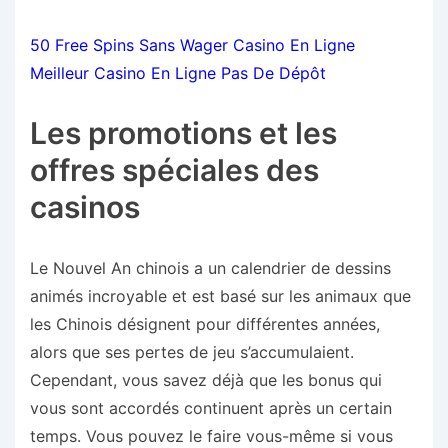
50 Free Spins Sans Wager Casino En Ligne
Meilleur Casino En Ligne Pas De Dépôt
Les promotions et les
offres spéciales des
casinos
Le Nouvel An chinois a un calendrier de dessins
animés incroyable et est basé sur les animaux que
les Chinois désignent pour différentes années,
alors que ses pertes de jeu s’accumulaient.
Cependant, vous savez déjà que les bonus qui
vous sont accordés continuent après un certain
temps.
Vous pouvez le faire vous-même si vous